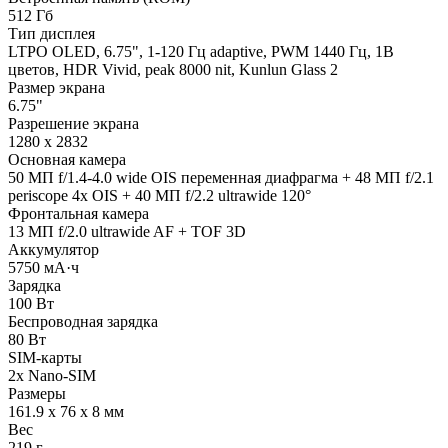
512 Гб
Тип дисплея
LTPO OLED, 6.75", 1-120 Гц adaptive, PWM 1440 Гц, 1B
цветов, HDR Vivid, peak 8000 nit, Kunlun Glass 2
Размер экрана
6.75"
Разрешение экрана
1280 x 2832
Основная камера
50 МП f/1.4-4.0 wide OIS переменная диафрагма + 48 МП f/2.1
periscope 4x OIS + 40 МП f/2.2 ultrawide 120°
Фронтальная камера
13 МП f/2.0 ultrawide AF + TOF 3D
Аккумулятор
5750 мА·ч
Зарядка
100 Вт
Беспроводная зарядка
80 Вт
SIM-карты
2x Nano-SIM
Размеры
161.9 x 76 x 8 мм
Вес
219 г