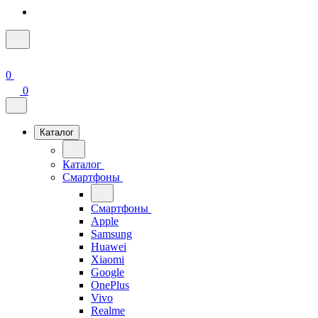
0
0
Каталог
Каталог
Смартфоны
Смартфоны
Apple
Samsung
Huawei
Xiaomi
Google
OnePlus
Vivo
Realme