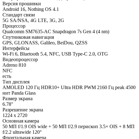
Версия прошивки
Android 16, Nothing OS 4.1
Стандарт связи
5G SA/NSA, 4G LTE, 3G, 2G
Процессор
Qualcomm SM7635-AC Snapdragon 7s Gen 4 (4 nm)
Спутниковая навигация
GPS, GLONASS, Galileo, BeiDou, QZSS
Интерфейсы
Wi-Fi 6, Bluetooth 5.4, NFC, USB Type-C 2.0, OTG
Видеопроцессор
Adreno 810
NFC
есть
Тип дисплея
AMOLED 120 Гц HDR10+ Ultra HDR PWM 2160 Гц peak 4500
нит Panda Glass
Размер экрана
6.78"
Разрешение экрана
1224 x 2720
Основная камера
50 МП f/1.9 OIS wide + 50 МП f/2.9 периcкоп 3.5× OIS + 8 МП
f/2.2 ultrawide 120°
Фронтальная камера