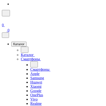
0
0
Каталог
Каталог
Смартфоны
Смартфоны
Apple
Samsung
Huawei
Xiaomi
Google
OnePlus
Vivo
Realme