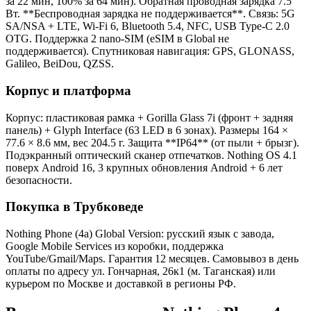
за 22 мин, 100% за 64 мин). Обратная проводная зарядка 7.5
Вт. **Беспроводная зарядка не поддерживается**. Связь: 5G
SA/NSA + LTE, Wi-Fi 6, Bluetooth 5.4, NFC, USB Type-C 2.0
OTG. Поддержка 2 nano-SIM (eSIM в Global не
поддерживается). Спутниковая навигация: GPS, GLONASS,
Galileo, BeiDou, QZSS.
Корпус и платформа
Корпус: пластиковая рамка + Gorilla Glass 7i (фронт + задняя
панель) + Glyph Interface (63 LED в 6 зонах). Размеры 164 ×
77.6 × 8.6 мм, вес 204.5 г. Защита **IP64** (от пыли + брызг).
Подэкранный оптический сканер отпечатков. Nothing OS 4.1
поверх Android 16, 3 крупных обновления Android + 6 лет
безопасности.
Покупка в Трубковеде
Nothing Phone (4a) Global Version: русский язык с завода,
Google Mobile Services из коробки, поддержка
YouTube/Gmail/Maps. Гарантия 12 месяцев. Самовывоз в день
оплаты по адресу ул. Гончарная, 26к1 (м. Таганская) или
курьером по Москве и доставкой в регионы РФ.