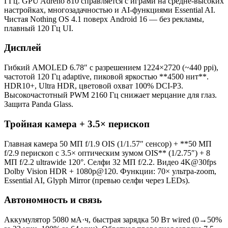
ГГц. GPU Adreno 810 справляется с играми на средне-высоких
настройках, многозадачностью и AI-функциями Essential AI.
Чистая Nothing OS 4.1 поверх Android 16 — без рекламы,
плавный 120 Гц UI.
Дисплей
Гибкий AMOLED 6.78″ с разрешением 1224×2720 (~440 ppi),
частотой 120 Гц adaptive, пиковой яркостью **4500 нит**.
HDR10+, Ultra HDR, цветовой охват 100% DCI-P3.
Высокочастотный PWM 2160 Гц снижает мерцание для глаз.
Защита Panda Glass.
Тройная камера + 3.5× периcкоп
Главная камера 50 МП f/1.9 OIS (1/1.57″ сенсор) + **50 МП
f/2.9 периcкоп с 3.5× оптическим зумом OIS** (1/2.75″) + 8
МП f/2.2 ultrawide 120°. Селфи 32 МП f/2.2. Видео 4K@30fps
Dolby Vision HDR + 1080p@120. Функции: 70× ультра-zoom,
Essential AI, Glyph Mirror (превью селфи через LEDs).
Автономность и связь
Аккумулятор 5080 мА·ч, быстрая зарядка 50 Вт wired (0→50%