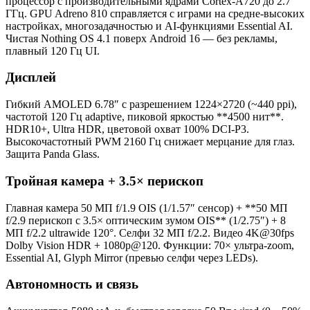
процессор с производительными ядрами Cortex-A720 до 2.7
ГГц. GPU Adreno 810 справляется с играми на средне-высоких
настройках, многозадачностью и AI-функциями Essential AI.
Чистая Nothing OS 4.1 поверх Android 16 — без рекламы,
плавный 120 Гц UI.
Дисплей
Гибкий AMOLED 6.78″ с разрешением 1224×2720 (~440 ppi),
частотой 120 Гц adaptive, пиковой яркостью **4500 нит**.
HDR10+, Ultra HDR, цветовой охват 100% DCI-P3.
Высокочастотный PWM 2160 Гц снижает мерцание для глаз.
Защита Panda Glass.
Тройная камера + 3.5× периcкоп
Главная камера 50 МП f/1.9 OIS (1/1.57″ сенсор) + **50 МП
f/2.9 периcкоп с 3.5× оптическим зумом OIS** (1/2.75″) + 8
МП f/2.2 ultrawide 120°. Селфи 32 МП f/2.2. Видео 4K@30fps
Dolby Vision HDR + 1080p@120. Функции: 70× ультра-zoom,
Essential AI, Glyph Mirror (превью селфи через LEDs).
Автономность и связь