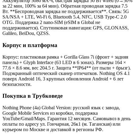
Аккумулятор 5080 мА·ч, быстрая зарядка 50 Вт wired (0→50%
за 22 мин, 100% за 64 мин). Обратная проводная зарядка 7.5
Вт. **Беспроводная зарядка не поддерживается**. Связь: 5G
SA/NSA + LTE, Wi-Fi 6, Bluetooth 5.4, NFC, USB Type-C 2.0
OTG. Поддержка 2 nano-SIM (eSIM в Global не
поддерживается). Спутниковая навигация: GPS, GLONASS,
Galileo, BeiDou, QZSS.
Корпус и платформа
Корпус: пластиковая рамка + Gorilla Glass 7i (фронт + задняя
панель) + Glyph Interface (63 LED в 6 зонах). Размеры 164 ×
77.6 × 8.6 мм, вес 204.5 г. Защита **IP64** (от пыли + брызг).
Подэкранный оптический сканер отпечатков. Nothing OS 4.1
поверх Android 16, 3 крупных обновления Android + 6 лет
безопасности.
Покупка в Трубковеде
Nothing Phone (4a) Global Version: русский язык с завода,
Google Mobile Services из коробки, поддержка
YouTube/Gmail/Maps. Гарантия 12 месяцев. Самовывоз в день
оплаты по адресу ул. Гончарная, 26к1 (м. Таганская) или
курьером по Москве и доставкой в регионы РФ.