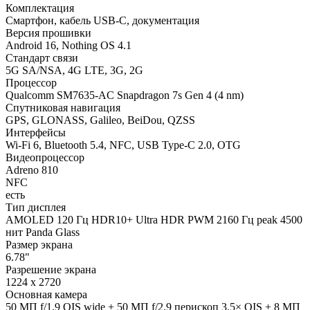
Комплектация
Смартфон, кабель USB-C, документация
Версия прошивки
Android 16, Nothing OS 4.1
Стандарт связи
5G SA/NSA, 4G LTE, 3G, 2G
Процессор
Qualcomm SM7635-AC Snapdragon 7s Gen 4 (4 nm)
Спутниковая навигация
GPS, GLONASS, Galileo, BeiDou, QZSS
Интерфейсы
Wi-Fi 6, Bluetooth 5.4, NFC, USB Type-C 2.0, OTG
Видеопроцессор
Adreno 810
NFC
есть
Тип дисплея
AMOLED 120 Гц HDR10+ Ultra HDR PWM 2160 Гц peak 4500
нит Panda Glass
Размер экрана
6.78"
Разрешение экрана
1224 x 2720
Основная камера
50 МП f/1.9 OIS wide + 50 МП f/2.9 периcкоп 3.5× OIS + 8 МП