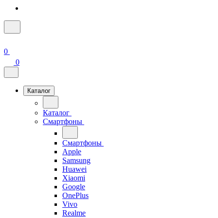
0
0
Каталог
Каталог
Смартфоны
Смартфоны
Apple
Samsung
Huawei
Xiaomi
Google
OnePlus
Vivo
Realme