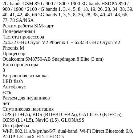
2G bands GSM 850 / 900 / 1800 / 1900 3G bands HSDPA 850 /
900 / 1900 / 2100 4G bands 1, 3, 4, 5, 8, 18, 19, 26, 28, 34, 38, 39,
40, 41, 42, 48, 66 5G bands 1, 3, 5, 8, 26, 28, 38, 40, 41, 48, 66,
77, 78 SA/NSA
Режим работы SIM-карт
Попеременный
Частота процессора
2x4.32 GHz Oryon V2 Phoenix L + 6x3.53 GHz Oryon V2
Phoenix M
Процессор
Qualcomm SM8750-AB Snapdragon 8 Elite (3 nm)
Ядра процессора
8
Встроенная вспышка
LED flash
Автофокус
есть
Разъем для наушников
нет
Спутниковая навигация
GPS (L1+L5), BDS (B1I+B1C+B2a), GALILEO (E1+E5a),
QZSS (L1+L5), NavIC (L5), GLONASS
Интерфейсы
Wi-Fi 802.11 a/b/g/n/ac/6/7, dual-band, Wi-Fi Direct Bluetooth 6.0,
A2DP, LE, aptX HD, LHDC 5