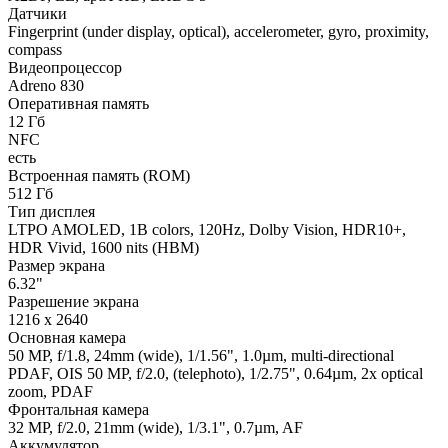
Датчики
Fingerprint (under display, optical), accelerometer, gyro, proximity,
compass
Видеопроцессор
Adreno 830
Оперативная память
12 Гб
NFC
есть
Встроенная память (ROM)
512 Гб
Тип дисплея
LTPO AMOLED, 1B colors, 120Hz, Dolby Vision, HDR10+,
HDR Vivid, 1600 nits (HBM)
Размер экрана
6.32"
Разрешение экрана
1216 x 2640
Основная камера
50 MP, f/1.8, 24mm (wide), 1/1.56", 1.0µm, multi-directional
PDAF, OIS 50 MP, f/2.0, (telephoto), 1/2.75", 0.64µm, 2x optical
zoom, PDAF
Фронтальная камера
32 MP, f/2.0, 21mm (wide), 1/3.1", 0.7µm, AF
Аккумулятор