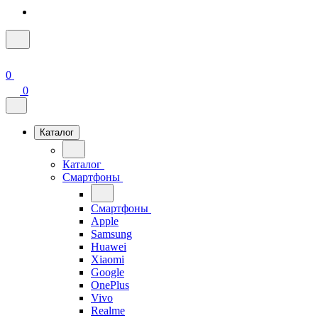
0
0
Каталог
Каталог
Смартфоны
Смартфоны
Apple
Samsung
Huawei
Xiaomi
Google
OnePlus
Vivo
Realme