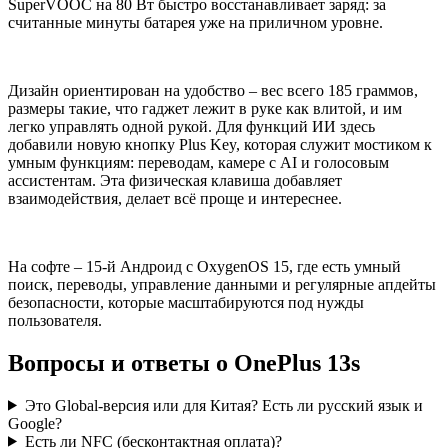
SuperVOOC на 80 Вт быстро восстанавливает заряд: за
считанные минуты батарея уже на приличном уровне.
Дизайн ориентирован на удобство – вес всего 185 граммов,
размеры такие, что гаджет лежит в руке как влитой, и им
легко управлять одной рукой. Для функций ИИ здесь
добавили новую кнопку Plus Key, которая служит мостиком к
умным функциям: переводам, камере с AI и голосовым
ассистентам. Эта физическая клавиша добавляет
взаимодействия, делает всё проще и интереснее.
На софте – 15-й Андроид с OxygenOS 15, где есть умный
поиск, переводы, управление данными и регулярные апдейты
безопасности, которые масштабируются под нужды
пользователя.
Вопросы и ответы о OnePlus 13s
Это Global-версия или для Китая? Есть ли русский язык и
Google?
Есть ли NFC (бесконтактная оплата)?