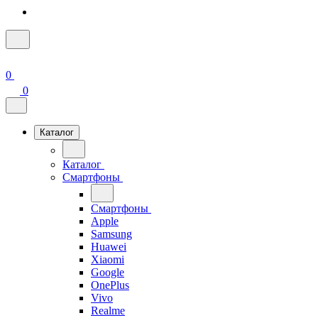
0
0
Каталог
Каталог
Смартфоны
Смартфоны
Apple
Samsung
Huawei
Xiaomi
Google
OnePlus
Vivo
Realme