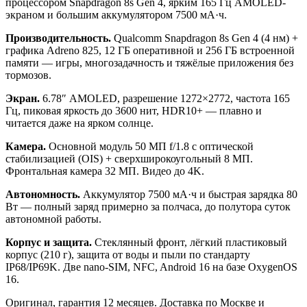
процессором Snapdragon 8s Gen 4, ярким 165 Гц AMOLED-
экраном и большим аккумулятором 7500 мА·ч.
Производительность.
Qualcomm Snapdragon 8s Gen 4 (4 нм) +
графика Adreno 825, 12 ГБ оперативной и 256 ГБ встроенной
памяти — игры, многозадачность и тяжёлые приложения без
тормозов.
Экран.
6.78″ AMOLED, разрешение 1272×2772, частота 165
Гц, пиковая яркость до 3600 нит, HDR10+ — плавно и
читается даже на ярком солнце.
Камера.
Основной модуль 50 МП f/1.8 с оптической
стабилизацией (OIS) + сверхширокоугольный 8 МП.
Фронтальная камера 32 МП. Видео до 4K.
Автономность.
Аккумулятор 7500 мА·ч и быстрая зарядка 80
Вт — полный заряд примерно за полчаса, до полутора суток
автономной работы.
Корпус и защита.
Стеклянный фронт, лёгкий пластиковый
корпус (210 г), защита от воды и пыли по стандарту
IP68/IP69K. Две nano-SIM, NFC, Android 16 на базе OxygenOS
16.
Оригинал, гарантия 12 месяцев. Доставка по Москве и