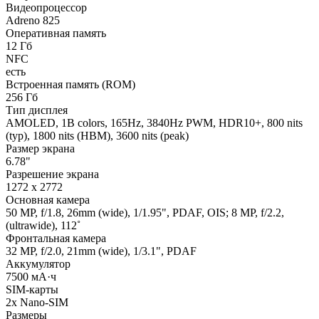
Видеопроцессор
Adreno 825
Оперативная память
12 Гб
NFC
есть
Встроенная память (ROM)
256 Гб
Тип дисплея
AMOLED, 1B colors, 165Hz, 3840Hz PWM, HDR10+, 800 nits
(typ), 1800 nits (HBM), 3600 nits (peak)
Размер экрана
6.78"
Разрешение экрана
1272 x 2772
Основная камера
50 MP, f/1.8, 26mm (wide), 1/1.95", PDAF, OIS; 8 MP, f/2.2,
(ultrawide), 112˚
Фронтальная камера
32 MP, f/2.0, 21mm (wide), 1/3.1", PDAF
Аккумулятор
7500 мА·ч
SIM-карты
2x Nano-SIM
Размеры