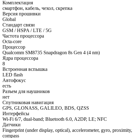
Комплектация
смартфон, кабель, чехол, скрепка
Версия прошивки
Global
Стандарт связи
GSM / HSPA / LTE / 5G
Частота процессора
Octa-core
Процессор
Qualcomm SM8735 Snapdragon 8s Gen 4 (4 nm)
Ядра процессора
8
Встроенная вспышка
LED flash
Автофокус
есть
Разъем для наушников
нет
Спутниковая навигация
GPS, GLONASS, GALILEO, BDS, QZSS
Интерфейсы
Wi-Fi 6/7, dual-band; Bluetooth 6.0, A2DP, LE; NFC
Датчики
Fingerprint (under display, optical), accelerometer, gyro, proximity,
compass