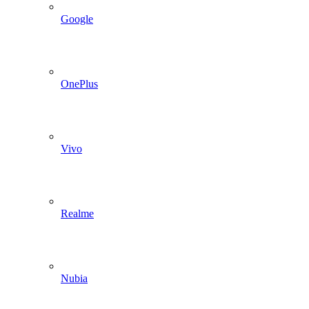
Google
OnePlus
Vivo
Realme
Nubia