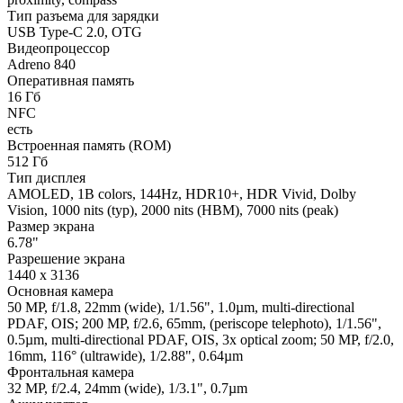
Тип разъема для зарядки
USB Type-C 2.0, OTG
Видеопроцессор
Adreno 840
Оперативная память
16 Гб
NFC
есть
Встроенная память (ROM)
512 Гб
Тип дисплея
AMOLED, 1B colors, 144Hz, HDR10+, HDR Vivid, Dolby
Vision, 1000 nits (typ), 2000 nits (HBM), 7000 nits (peak)
Размер экрана
6.78"
Разрешение экрана
1440 x 3136
Основная камера
50 MP, f/1.8, 22mm (wide), 1/1.56", 1.0µm, multi-directional
PDAF, OIS; 200 MP, f/2.6, 65mm, (periscope telephoto), 1/1.56",
0.5µm, multi-directional PDAF, OIS, 3x optical zoom; 50 MP, f/2.0,
16mm, 116° (ultrawide), 1/2.88", 0.64µm
Фронтальная камера
32 MP, f/2.4, 24mm (wide), 1/3.1", 0.7µm