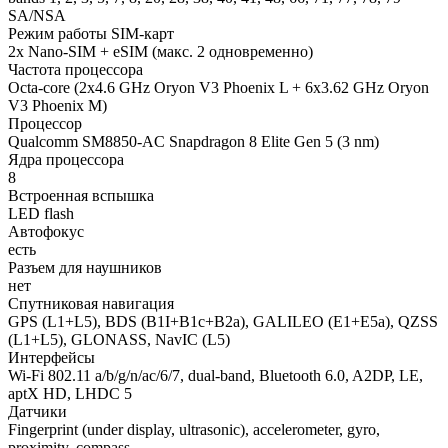
SA/NSA
Режим работы SIM-карт
2x Nano-SIM + eSIM (макс. 2 одновременно)
Частота процессора
Octa-core (2x4.6 GHz Oryon V3 Phoenix L + 6x3.62 GHz Oryon
V3 Phoenix M)
Процессор
Qualcomm SM8850-AC Snapdragon 8 Elite Gen 5 (3 nm)
Ядра процессора
8
Встроенная вспышка
LED flash
Автофокус
есть
Разъем для наушников
нет
Спутниковая навигация
GPS (L1+L5), BDS (B1I+B1c+B2a), GALILEO (E1+E5a), QZSS
(L1+L5), GLONASS, NavIC (L5)
Интерфейсы
Wi-Fi 802.11 a/b/g/n/ac/6/7, dual-band, Bluetooth 6.0, A2DP, LE,
aptX HD, LHDC 5
Датчики
Fingerprint (under display, ultrasonic), accelerometer, gyro,
proximity, compass