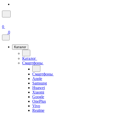
0
0
Каталог
Каталог
Смартфоны
Смартфоны
Apple
Samsung
Huawei
Xiaomi
Google
OnePlus
Vivo
Realme