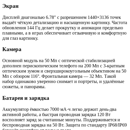
Экран
Дисплей диагональю 6.78" с разрешением 1440×3136 точек
выдаёт чёткую детализацию и насыщенную картинку. Частота
обновления 144 Гц делает прокрутку и анимации предельно
плавными, а в играх обеспечивает отзывчивую и комфортную
для глаз картинку.
Камера
Основной модуль на 50 Мп с оптической стабилизацией
дополнен перископическим телефото на 200 Мп с 3-кратным
оптическим зумом и сверхширокоугольным объективом на 50
Мп с обзором 116°. Фронтальная камера — 32 Мп. Такой
набор одинаково уверенно снимает и портреты, и удалённые
сюжеты, и панорамы.
Батарея и зарядка
Аккумулятор ёмкостью 7000 мА·ч легко держит день-два
активной работы, а быстрая проводная зарядка 120 Вт
восполняет заряд за считанные минуты. Поддерживается и
беспроводная зарядка на 50 Вт. Защита по стандарту IP68/IP69