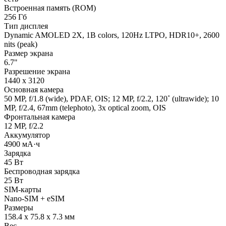
Встроенная память (ROM)
256 Гб
Тип дисплея
Dynamic AMOLED 2X, 1B colors, 120Hz LTPO, HDR10+, 2600
nits (peak)
Размер экрана
6.7"
Разрешение экрана
1440 x 3120
Основная камера
50 MP, f/1.8 (wide), PDAF, OIS; 12 MP, f/2.2, 120˚ (ultrawide); 10
MP, f/2.4, 67mm (telephoto), 3x optical zoom, OIS
Фронтальная камера
12 MP, f/2.2
Аккумулятор
4900 мА·ч
Зарядка
45 Вт
Беспроводная зарядка
25 Вт
SIM-карты
Nano-SIM + eSIM
Размеры
158.4 x 75.8 x 7.3 мм
Вес