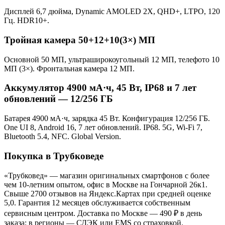
Дисплей 6,7 дюйма, Dynamic AMOLED 2X, QHD+, LTPO, 120
Гц. HDR10+.
Тройная камера 50+12+10(3×) МП
Основной 50 МП, ультраширокоугольный 12 МП, телефото 10
МП (3×). Фронтальная камера 12 МП.
Аккумулятор 4900 мА·ч, 45 Вт, IP68 и 7 лет
обновлений — 12/256 ГБ
Батарея 4900 мА·ч, зарядка 45 Вт. Конфигурация 12/256 ГБ.
One UI 8, Android 16, 7 лет обновлений. IP68. 5G, Wi-Fi 7,
Bluetooth 5.4, NFC. Global Version.
Покупка в Трубковеде
«Трубковед» — магазин оригинальных смартфонов с более
чем 10-летним опытом, офис в Москве на Гончарной 26к1.
Свыше 2700 отзывов на Яндекс.Картах при средней оценке
5,0. Гарантия 12 месяцев обслуживается собственным
сервисным центром. Доставка по Москве — 490 ₽ в день
заказа; в регионы — СДЭК или EMS со страховкой.