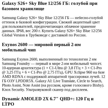
Galaxy S26+ Sky Blue 12/256 ГБ: голубой при
базовом хранилище
Samsung Galaxy S26+ Sky Blue 12/256 ГБ — небесно-голубой
оттенок в базовой конфигурации. Свежий акцентный цвет
для пользователей, предпочитающих облачное хранение
данных. IP68, вес 200 г. Купить Galaxy S26+ Sky Blue 12/256
Global Version в Трубковеде с доставкой по России.
Exynos 2600 — мировой первый 2-нм
мобильный чип
Samsung Exynos 2600, выполненный по технологии 2 нм
Samsung Foundry — первый в мире 2-нм мобильный чипсет.
10-ядерная архитектура (1 × C1-Ultra @ 3,8 ГГц + 3 × C1-Pro
@ 3,25 ГГц + 6 × C1-Pro @ 2,75 ГГц), GPU Xclipse 960 на базе
AMD RDNA с поддержкой аппаратной трассировки лучей. 12
ГБ ОЗУ LPDDR5X. Galaxy AI: Live Translate, Circle to Search,
Photo Assist, Note Assist (на русском, кроме голосового Bixby).
Knox Security. Ультразвуковой сканер под дисплеем.
Dynamic AMOLED 2X 6.7″ QHD+: 120 Гц и
LTPO