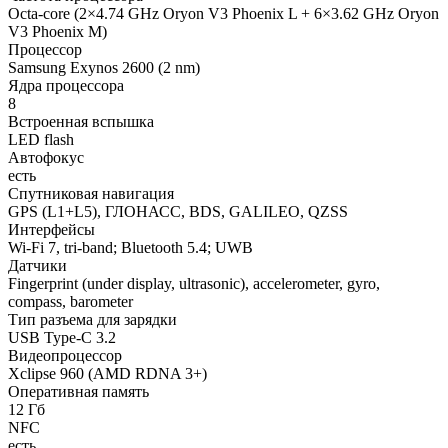
Octa-core (2×4.74 GHz Oryon V3 Phoenix L + 6×3.62 GHz Oryon
V3 Phoenix M)
Процессор
Samsung Exynos 2600 (2 nm)
Ядра процессора
8
Встроенная вспышка
LED flash
Автофокус
есть
Спутниковая навигация
GPS (L1+L5), ГЛОНАСС, BDS, GALILEO, QZSS
Интерфейсы
Wi-Fi 7, tri-band; Bluetooth 5.4; UWB
Датчики
Fingerprint (under display, ultrasonic), accelerometer, gyro,
compass, barometer
Тип разъема для зарядки
USB Type-C 3.2
Видеопроцессор
Xclipse 960 (AMD RDNA 3+)
Оперативная память
12 Гб
NFC
есть