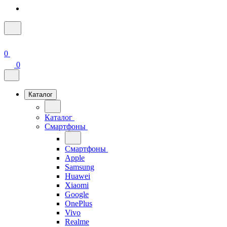
0
0
Каталог
Каталог
Смартфоны
Смартфоны
Apple
Samsung
Huawei
Xiaomi
Google
OnePlus
Vivo
Realme