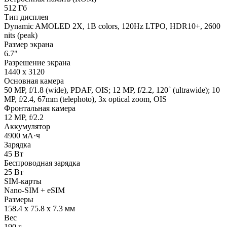
512 Гб
Тип дисплея
Dynamic AMOLED 2X, 1B colors, 120Hz LTPO, HDR10+, 2600
nits (peak)
Размер экрана
6.7"
Разрешение экрана
1440 x 3120
Основная камера
50 MP, f/1.8 (wide), PDAF, OIS; 12 MP, f/2.2, 120˚ (ultrawide); 10
MP, f/2.4, 67mm (telephoto), 3x optical zoom, OIS
Фронтальная камера
12 MP, f/2.2
Аккумулятор
4900 мА·ч
Зарядка
45 Вт
Беспроводная зарядка
25 Вт
SIM-карты
Nano-SIM + eSIM
Размеры
158.4 x 75.8 x 7.3 мм
Вес
190 г