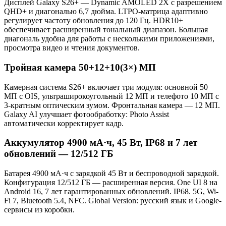
Дисплей Galaxy S26+ — Dynamic AMOLED 2X с разрешением
QHD+ и диагональю 6,7 дюйма. LTPO-матрица адаптивно
регулирует частоту обновления до 120 Гц. HDR10+
обеспечивает расширенный тональный диапазон. Большая
диагональ удобна для работы с несколькими приложениями,
просмотра видео и чтения документов.
Тройная камера 50+12+10(3×) МП
Камерная система S26+ включает три модуля: основной 50
МП с OIS, ультраширокоугольный 12 МП и телефото 10 МП с
3-кратным оптическим зумом. Фронтальная камера — 12 МП.
Galaxy AI улучшает фотообработку: Photo Assist
автоматически корректирует кадр.
Аккумулятор 4900 мА·ч, 45 Вт, IP68 и 7 лет
обновлений — 12/512 ГБ
Батарея 4900 мА·ч с зарядкой 45 Вт и беспроводной зарядкой.
Конфигурация 12/512 ГБ — расширенная версия. One UI 8 на
Android 16, 7 лет гарантированных обновлений. IP68. 5G, Wi-
Fi 7, Bluetooth 5.4, NFC. Global Version: русский язык и Google-
сервисы из коробки.