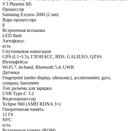
V3 Phoenix M)
Процессор
Samsung Exynos 2600 (2 nm)
Ядра процессора
8
Встроенная вспышка
LED flash
Автофокус
есть
Спутниковая навигация
GPS (L1+L5), ГЛОНАСС, BDS, GALILEO, QZSS
Интерфейсы
Wi-Fi 7, tri-band; Bluetooth 5.4; UWB
Датчики
Fingerprint (under display, ultrasonic), accelerometer, gyro,
compass, barometer
Тип разъема для зарядки
USB Type-C 3.2
Видеопроцессор
Xclipse 960 (AMD RDNA 3+)
Оперативная память
12 Гб
NFC
есть
Встроенная память (ROM)