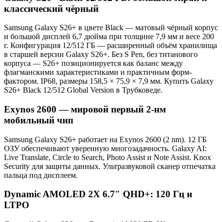
классический чёрный
Samsung Galaxy S26+ в цвете Black — матовый чёрный корпус
и большой дисплей 6,7 дюйма при толщине 7,9 мм и весе 200
г. Конфигурация 12/512 ГБ — расширенный объём хранилища
в старшей версии Galaxy S26+. Без S Pen, без титанового
корпуса — S26+ позиционируется как баланс между
флагманскими характеристиками и практичным форм-
фактором. IP68, размеры 158,5 × 75,9 × 7,9 мм. Купить Galaxy
S26+ Black 12/512 Global Version в Трубковеде.
Exynos 2600 — мировой первый 2-нм
мобильный чип
Samsung Galaxy S26+ работает на Exynos 2600 (2 nm). 12 ГБ
ОЗУ обеспечивают уверенную многозадачность. Galaxy AI:
Live Translate, Circle to Search, Photo Assist и Note Assist. Knox
Security для защиты данных. Ультразвуковой сканер отпечатка
пальца под дисплеем.
Dynamic AMOLED 2X 6.7″ QHD+: 120 Гц и
LTPO