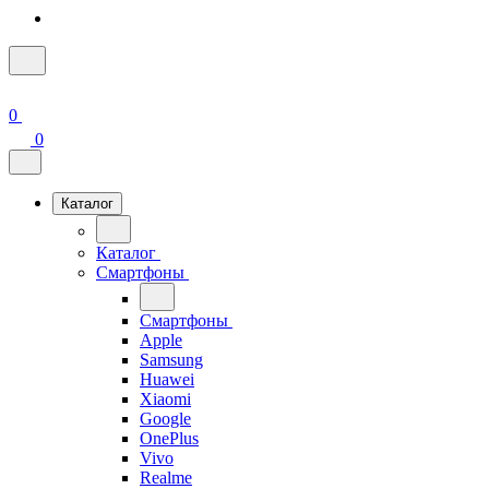
0
0
Каталог
Каталог
Смартфоны
Смартфоны
Apple
Samsung
Huawei
Xiaomi
Google
OnePlus
Vivo
Realme