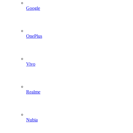
Google
OnePlus
Vivo
Realme
Nubia