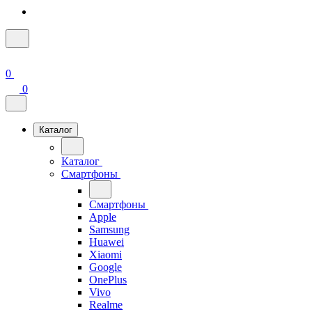
0
0
Каталог
Каталог
Смартфоны
Смартфоны
Apple
Samsung
Huawei
Xiaomi
Google
OnePlus
Vivo
Realme