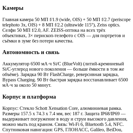
Камеры
Главная камера 50 МП f/1.9 (wide, OIS) + 50 МП f/2.7 (periscope
telephoto 3x, OIS) + 8 МП f/2.2 (ultrawide 115°), Zeiss optics.
Селфи 50 МП f/2.0, AF. ZEISS-оптика на всех трёх
объективах, 3× перископ-телефото с OIS — для портретов и
съёмки в зуме без потери качества.
Автономность и связь
Аккумулятор 6500 мА·ч Si/C (BlueVolt) (литий-кремниевый
Si/C-углерод нового поколения — больше ёмкости в том же
объёме). Зарядка 90 Вт FlashCharge, реверсивная зарядка,
Bypass Charging. 90 Вт быстрая зарядка восстанавливает 6500
мА·ч за около 50 минут.
Корпус и платформа
Корпус: Стекло Schott Xensation Core, алюминиевая рамка.
Размеры 157.5 x 74.3 x 7.4 мм, вес 187 г. Защита IP68/IP69 —
выдерживает погружение в воду и струи высокого давления,
можно мыть под краном. Связь: Wi-Fi 6, Bluetooth 5.4, NFC.
Спутниковая навигация: GPS, ГЛОНАСС, Galileo, BeiDou,