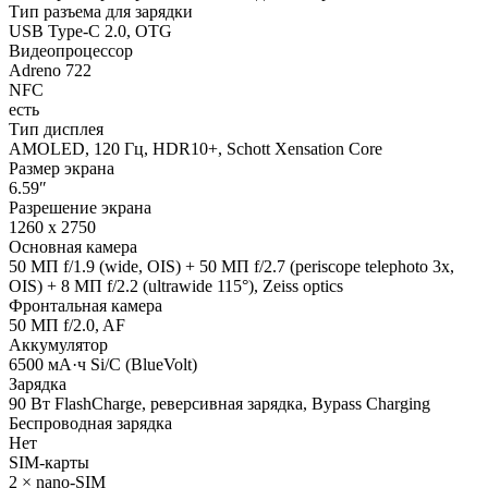
Тип разъема для зарядки
USB Type-C 2.0, OTG
Видеопроцессор
Adreno 722
NFC
есть
Тип дисплея
AMOLED, 120 Гц, HDR10+, Schott Xensation Core
Размер экрана
6.59″
Разрешение экрана
1260 x 2750
Основная камера
50 МП f/1.9 (wide, OIS) + 50 МП f/2.7 (periscope telephoto 3x,
OIS) + 8 МП f/2.2 (ultrawide 115°), Zeiss optics
Фронтальная камера
50 МП f/2.0, AF
Аккумулятор
6500 мА·ч Si/C (BlueVolt)
Зарядка
90 Вт FlashCharge, реверсивная зарядка, Bypass Charging
Беспроводная зарядка
Нет
SIM-карты
2 × nano-SIM