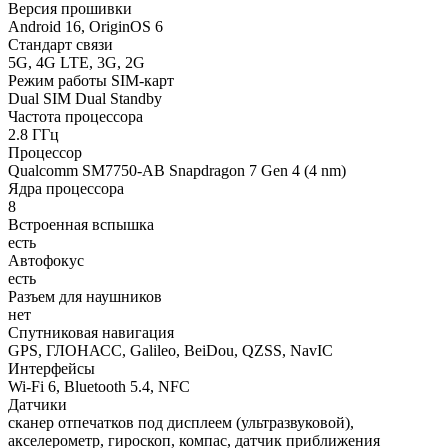
Версия прошивки
Android 16, OriginOS 6
Стандарт связи
5G, 4G LTE, 3G, 2G
Режим работы SIM-карт
Dual SIM Dual Standby
Частота процессора
2.8 ГГц
Процессор
Qualcomm SM7750-AB Snapdragon 7 Gen 4 (4 nm)
Ядра процессора
8
Встроенная вспышка
есть
Автофокус
есть
Разъем для наушников
нет
Спутниковая навигация
GPS, ГЛОНАСС, Galileo, BeiDou, QZSS, NavIC
Интерфейсы
Wi-Fi 6, Bluetooth 5.4, NFC
Датчики
сканер отпечатков под дисплеем (ультразвуковой),
акселерометр, гироскоп, компас, датчик приближения