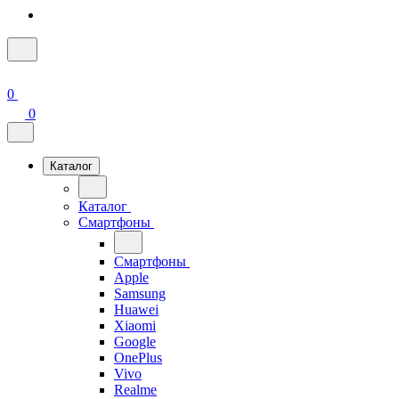
0
0
Каталог
Каталог
Смартфоны
Смартфоны
Apple
Samsung
Huawei
Xiaomi
Google
OnePlus
Vivo
Realme