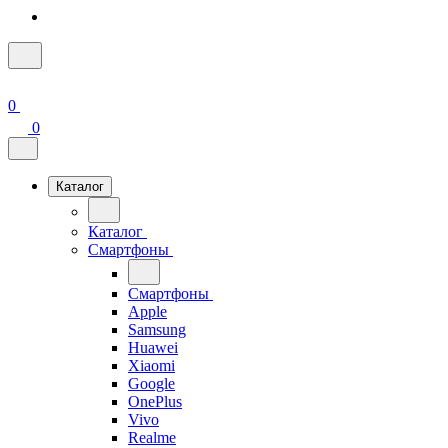
0
0
Каталог
Каталог
Смартфоны
Смартфоны
Apple
Samsung
Huawei
Xiaomi
Google
OnePlus
Vivo
Realme