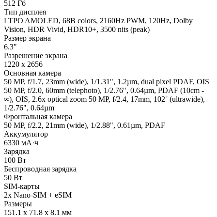
512 Гб
Тип дисплея
LTPO AMOLED, 68B colors, 2160Hz PWM, 120Hz, Dolby
Vision, HDR Vivid, HDR10+, 3500 nits (peak)
Размер экрана
6.3"
Разрешение экрана
1220 x 2656
Основная камера
50 MP, f/1.7, 23mm (wide), 1/1.31", 1.2µm, dual pixel PDAF, OIS
50 MP, f/2.0, 60mm (telephoto), 1/2.76", 0.64µm, PDAF (10cm -
∞), OIS, 2.6x optical zoom 50 MP, f/2.4, 17mm, 102˚ (ultrawide),
1/2.76", 0.64µm
Фронтальная камера
50 MP, f/2.2, 21mm (wide), 1/2.88", 0.61µm, PDAF
Аккумулятор
6330 мА·ч
Зарядка
100 Вт
Беспроводная зарядка
50 Вт
SIM-карты
2x Nano-SIM + eSIM
Размеры
151.1 x 71.8 x 8.1 мм