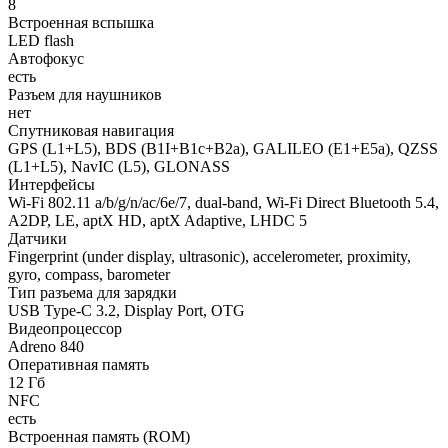
8
Встроенная вспышка
LED flash
Автофокус
есть
Разъем для наушников
нет
Спутниковая навигация
GPS (L1+L5), BDS (B1I+B1c+B2a), GALILEO (E1+E5a), QZSS
(L1+L5), NavIC (L5), GLONASS
Интерфейсы
Wi-Fi 802.11 a/b/g/n/ac/6e/7, dual-band, Wi-Fi Direct Bluetooth 5.4,
A2DP, LE, aptX HD, aptX Adaptive, LHDC 5
Датчики
Fingerprint (under display, ultrasonic), accelerometer, proximity,
gyro, compass, barometer
Тип разъема для зарядки
USB Type-C 3.2, Display Port, OTG
Видеопроцессор
Adreno 840
Оперативная память
12 Гб
NFC
есть
Встроенная память (ROM)