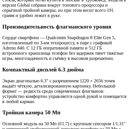
версии Global собрана вокруг топового процессора и
серьёзной тройной камеры, но при этом весит всего 191
грамм и удобно лежит в руке.
Производительность флагманского уровня
Сердце смартфона — Qualcomm Snapdragon 8 Elite Gen 5,
изготовленный по 3-нм техпроцессу, в паре с графикой
Adreno 840. С 12 ГБ оперативной памяти и 512 ГБ
встроенного хранилища телефон без задержек тянет тяжёлые
игры, многозадачность и съёмку в высоком разрешении.
Компактный дисплей 6.3 дюйма
Экран диагональю 6.3" с разрешением 1220 × 2656 точек
выдаёт чёткую, детализированную картинку. Небольшой
формат — редкость среди современных флагманов:
устройство комфортно управляется одной рукой и помещается
в любой карман.
Тройная камера 50 Мп
Основной модуль на 50 Мп (f/1.7) с крупным сенсором 1/1.31"
и оптической стабилизацией дополнен телефото на 50 Мп с