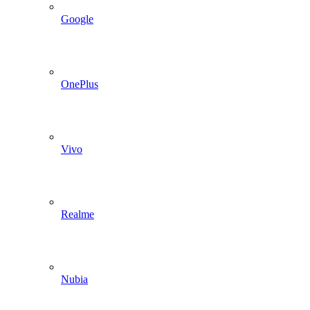
Google
OnePlus
Vivo
Realme
Nubia