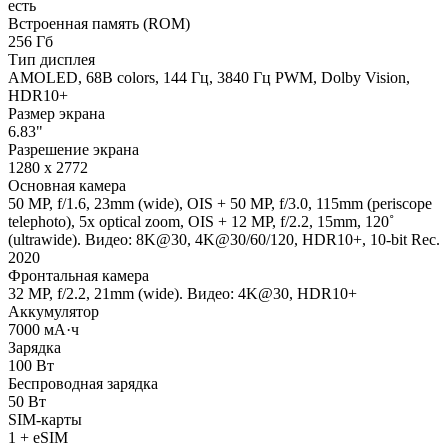
есть
Встроенная память (ROM)
256 Гб
Тип дисплея
AMOLED, 68B colors, 144 Гц, 3840 Гц PWM, Dolby Vision,
HDR10+
Размер экрана
6.83"
Разрешение экрана
1280 x 2772
Основная камера
50 MP, f/1.6, 23mm (wide), OIS + 50 MP, f/3.0, 115mm (periscope
telephoto), 5x optical zoom, OIS + 12 MP, f/2.2, 15mm, 120˚
(ultrawide). Видео: 8K@30, 4K@30/60/120, HDR10+, 10-bit Rec.
2020
Фронтальная камера
32 MP, f/2.2, 21mm (wide). Видео: 4K@30, HDR10+
Аккумулятор
7000 мА·ч
Зарядка
100 Вт
Беспроводная зарядка
50 Вт
SIM-карты
1 + eSIM