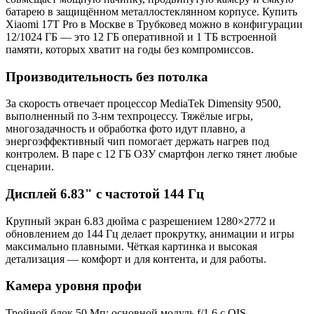
батарею в защищённом металлостеклянном корпусе. Купить
Xiaomi 17T Pro в Москве в Трубковед можно в конфигурации
12/1024 ГБ — это 12 ГБ оперативной и 1 ТБ встроенной
памяти, которых хватит на годы без компромиссов.
Производительность без потолка
За скорость отвечает процессор MediaTek Dimensity 9500,
выполненный по 3-нм техпроцессу. Тяжёлые игры,
многозадачность и обработка фото идут плавно, а
энергоэффективный чип помогает держать нагрев под
контролем. В паре с 12 ГБ ОЗУ смартфон легко тянет любые
сценарии.
Дисплей 6.83" с частотой 144 Гц
Крупный экран 6.83 дюйма с разрешением 1280×2772 и
обновлением до 144 Гц делает прокрутку, анимации и игры
максимально плавными. Чёткая картинка и высокая
детализация — комфорт и для контента, и для работы.
Камера уровня профи
Тройной блок 50 Мп: основной модуль f/1.6 с OIS,