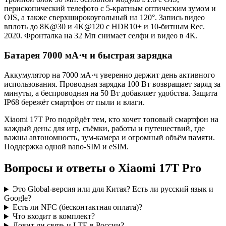
перископический телефото с 5-кратным оптическим зумом и
OIS, а также сверхширокоугольный на 120°. Запись видео
вплоть до 8K@30 и 4K@120 с HDR10+ и 10-битным Rec.
2020. Фронталка на 32 Мп снимает селфи и видео в 4K.
Батарея 7000 мА·ч и быстрая зарядка
Аккумулятор на 7000 мА·ч уверенно держит день активного
использования. Проводная зарядка 100 Вт возвращает заряд за
минуты, а беспроводная на 50 Вт добавляет удобства. Защита
IP68 бережёт смартфон от пыли и влаги.
Xiaomi 17T Pro подойдёт тем, кто хочет топовый смартфон на
каждый день: для игр, съёмки, работы и путешествий, где
важны автономность, зум-камера и огромный объём памяти.
Поддержка одной nano-SIM и eSIM.
Вопросы и ответы о Xiaomi 17T Pro
Это Global-версия или для Китая? Есть ли русский язык и
Google?
Есть ли NFC (бесконтактная оплата)?
Что входит в комплект?
Ловит ли связь и LTE в России?