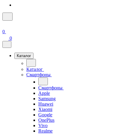
0
0
Каталог
Каталог
Смартфоны
Смартфоны
Apple
Samsung
Huawei
Xiaomi
Google
OnePlus
Vivo
Realme