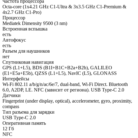
Частота процессора
Octa-core (1x4.21 GHz C1-Ultra & 3x3.5 GHz C1-Premium &
4x2.7 GHz C1-Pro)
Процессор
Mediatek Dimensity 9500 (3 nm)
Встроенная вспышка
есть
Автофокус
есть
Разъем для наушников
нет
Спутниковая навигация
GPS (L1+L5), BDS (B1I+B1C+B2a+B2b), GALILEO
(E1+E5a+E5b), QZSS (L1+L5), NavIC (L5), GLONASS
Интерфейсы
Wi-Fi 802.11 a/b/g/n/ac/6e/7, dual-band, Wi-Fi Direct. Bluetooth
6.0, A2DP, LE. NFC (зависит от региона). USB Type-C 2.0
Датчики
Fingerprint (under display, optical), accelerometer, gyro, proximity,
compass
Тип разъема для зарядки
USB Type-C 2.0
Оперативная память
12 Гб
NFC