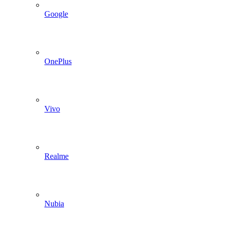
Google
OnePlus
Vivo
Realme
Nubia