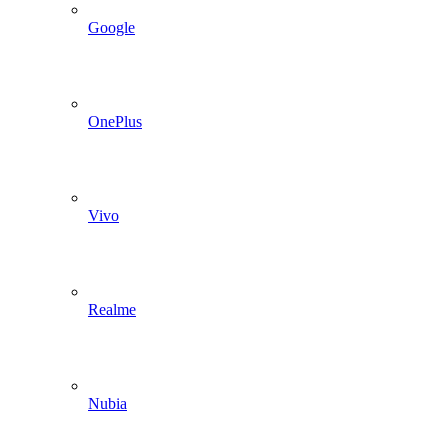
Google
OnePlus
Vivo
Realme
Nubia