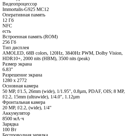
Видеопроцессор
Immortalis-G925 MC12
Оперативная память
12 Гб
NFC
есть
Встроенная память (ROM)
256 Гб
Тип дисплея
AMOLED, 68B colors, 120Hz, 3840Hz PWM, Dolby Vision,
HDR10+, 2000 nits (HBM), 3500 nits (peak)
Размер экрана
6.83"
Разрешение экрана
1280 x 2772
Основная камера
50 MP, f/1.5, 26mm (wide), 1/1.95", 0.8µm, PDAF, OIS; 8 MP,
f/2.2, 15mm (ultrawide), 1/4.0", 1.12µm
Фронтальная камера
20 MP, f/2.2, (wide), 1/4"
Аккумулятор
8500 мА·ч
Зарядка
100 Вт
Беспроводная зарядка