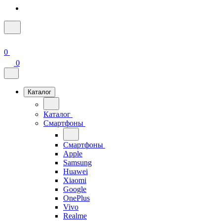
0
0
Каталог
Каталог
Смартфоны
Смартфоны
Apple
Samsung
Huawei
Xiaomi
Google
OnePlus
Vivo
Realme