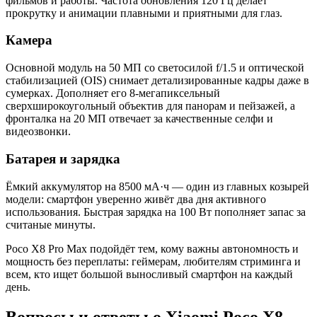
фильмов и работы. Частота обновления 120 Гц делает
прокрутку и анимации плавными и приятными для глаз.
Камера
Основной модуль на 50 МП со светосилой f/1.5 и оптической
стабилизацией (OIS) снимает детализированные кадры даже в
сумерках. Дополняет его 8-мегапиксельный
сверхширокоугольный объектив для панорам и пейзажей, а
фронталка на 20 МП отвечает за качественные селфи и
видеозвонки.
Батарея и зарядка
Ёмкий аккумулятор на 8500 мА·ч — один из главных козырей
модели: смартфон уверенно живёт два дня активного
использования. Быстрая зарядка на 100 Вт пополняет запас за
считаные минуты.
Poco X8 Pro Max подойдёт тем, кому важны автономность и
мощность без переплаты: геймерам, любителям стриминга и
всем, кто ищет большой выносливый смартфон на каждый
день.
Вопросы и ответы о Xiaomi Poco X8