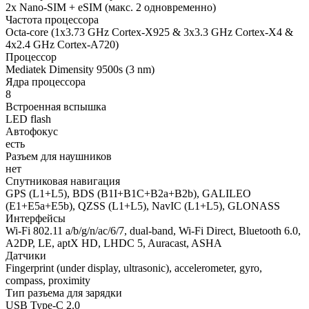
2x Nano-SIM + eSIM (макс. 2 одновременно)
Частота процессора
Octa-core (1x3.73 GHz Cortex-X925 & 3x3.3 GHz Cortex-X4 &
4x2.4 GHz Cortex-A720)
Процессор
Mediatek Dimensity 9500s (3 nm)
Ядра процессора
8
Встроенная вспышка
LED flash
Автофокус
есть
Разъем для наушников
нет
Спутниковая навигация
GPS (L1+L5), BDS (B1I+B1C+B2a+B2b), GALILEO
(E1+E5a+E5b), QZSS (L1+L5), NavIC (L1+L5), GLONASS
Интерфейсы
Wi-Fi 802.11 a/b/g/n/ac/6/7, dual-band, Wi-Fi Direct, Bluetooth 6.0,
A2DP, LE, aptX HD, LHDC 5, Auracast, ASHA
Датчики
Fingerprint (under display, ultrasonic), accelerometer, gyro,
compass, proximity
Тип разъема для зарядки
USB Type-C 2.0