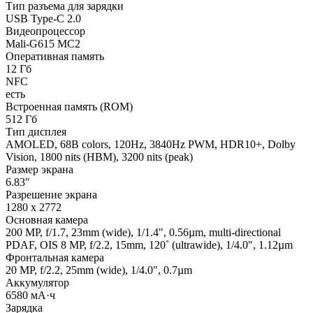
Тип разъема для зарядки
USB Type-C 2.0
Видеопроцессор
Mali-G615 MC2
Оперативная память
12 Гб
NFC
есть
Встроенная память (ROM)
512 Гб
Тип дисплея
AMOLED, 68B colors, 120Hz, 3840Hz PWM, HDR10+, Dolby
Vision, 1800 nits (HBM), 3200 nits (peak)
Размер экрана
6.83"
Разрешение экрана
1280 x 2772
Основная камера
200 MP, f/1.7, 23mm (wide), 1/1.4", 0.56µm, multi-directional
PDAF, OIS 8 MP, f/2.2, 15mm, 120˚ (ultrawide), 1/4.0", 1.12µm
Фронтальная камера
20 MP, f/2.2, 25mm (wide), 1/4.0", 0.7µm
Аккумулятор
6580 мА·ч
Зарядка