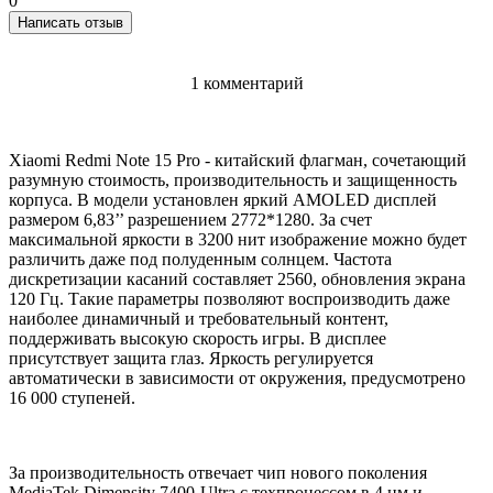
0
Написать отзыв
1 комментарий
Xiaomi Redmi Note 15 Pro - китайский флагман, сочетающий
разумную стоимость, производительность и защищенность
корпуса. В модели установлен яркий AMOLED дисплей
размером 6,83’’ разрешением 2772*1280. За счет
максимальной яркости в 3200 нит изображение можно будет
различить даже под полуденным солнцем. Частота
дискретизации касаний составляет 2560, обновления экрана
120 Гц. Такие параметры позволяют воспроизводить даже
наиболее динамичный и требовательный контент,
поддерживать высокую скорость игры. В дисплее
присутствует защита глаз. Яркость регулируется
автоматически в зависимости от окружения, предусмотрено
16 000 ступеней.
За производительность отвечает чип нового поколения
MediaTek Dimensity 7400-Ultra с техпроцессом в 4 нм и