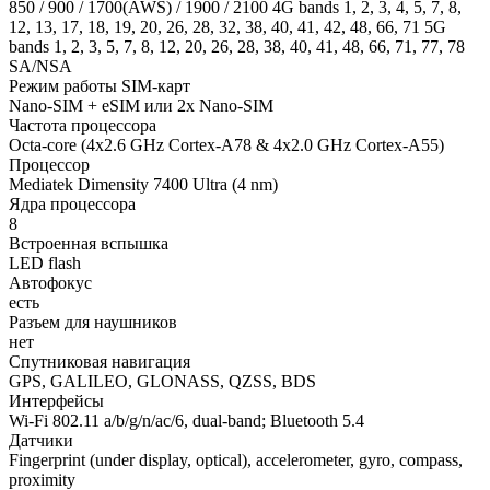
850 / 900 / 1700(AWS) / 1900 / 2100 4G bands 1, 2, 3, 4, 5, 7, 8,
12, 13, 17, 18, 19, 20, 26, 28, 32, 38, 40, 41, 42, 48, 66, 71 5G
bands 1, 2, 3, 5, 7, 8, 12, 20, 26, 28, 38, 40, 41, 48, 66, 71, 77, 78
SA/NSA
Режим работы SIM-карт
Nano-SIM + eSIM или 2x Nano-SIM
Частота процессора
Octa-core (4x2.6 GHz Cortex-A78 & 4x2.0 GHz Cortex-A55)
Процессор
Mediatek Dimensity 7400 Ultra (4 nm)
Ядра процессора
8
Встроенная вспышка
LED flash
Автофокус
есть
Разъем для наушников
нет
Спутниковая навигация
GPS, GALILEO, GLONASS, QZSS, BDS
Интерфейсы
Wi-Fi 802.11 a/b/g/n/ac/6, dual-band; Bluetooth 5.4
Датчики
Fingerprint (under display, optical), accelerometer, gyro, compass,
proximity