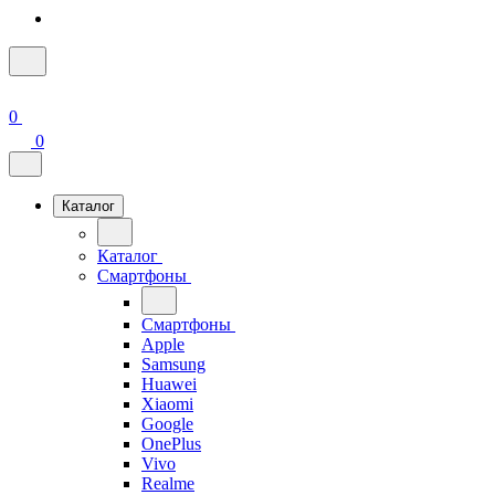
0
0
Каталог
Каталог
Смартфоны
Смартфоны
Apple
Samsung
Huawei
Xiaomi
Google
OnePlus
Vivo
Realme