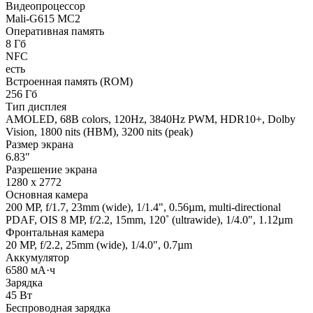
Видеопроцессор
Mali-G615 MC2
Оперативная память
8 Гб
NFC
есть
Встроенная память (ROM)
256 Гб
Тип дисплея
AMOLED, 68B colors, 120Hz, 3840Hz PWM, HDR10+, Dolby
Vision, 1800 nits (HBM), 3200 nits (peak)
Размер экрана
6.83"
Разрешение экрана
1280 x 2772
Основная камера
200 MP, f/1.7, 23mm (wide), 1/1.4", 0.56µm, multi-directional
PDAF, OIS 8 MP, f/2.2, 15mm, 120˚ (ultrawide), 1/4.0", 1.12µm
Фронтальная камера
20 MP, f/2.2, 25mm (wide), 1/4.0", 0.7µm
Аккумулятор
6580 мА·ч
Зарядка
45 Вт
Беспроводная зарядка