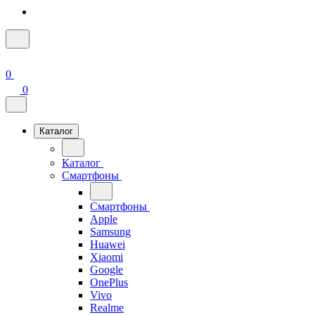
0
0
Каталог
Каталог
Смартфоны
Смартфоны
Apple
Samsung
Huawei
Xiaomi
Google
OnePlus
Vivo
Realme