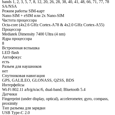
bands 1, 2, 3, 5, 7, 8, 12, 20, 26, 28, 38, 40, 41, 48, 66, 71, 77, 78
SA/NSA
Режим работы SIM-карт
Nano-SIM + eSIM или 2x Nano-SIM
Частота процессора
Octa-core (4x2.6 GHz Cortex-A78 & 4x2.0 GHz Cortex-A55)
Процессор
Mediatek Dimensity 7400 Ultra (4 nm)
Ядра процессора
8
Встроенная вспышка
LED flash
Автофокус
есть
Разъем для наушников
нет
Спутниковая навигация
GPS, GALILEO, GLONASS, QZSS, BDS
Интерфейсы
Wi-Fi 802.11 a/b/g/n/ac/6, dual-band; Bluetooth 5.4
Датчики
Fingerprint (under display, optical), accelerometer, gyro, compass,
proximity
Тип разъема для зарядки
USB Type-C 2.0