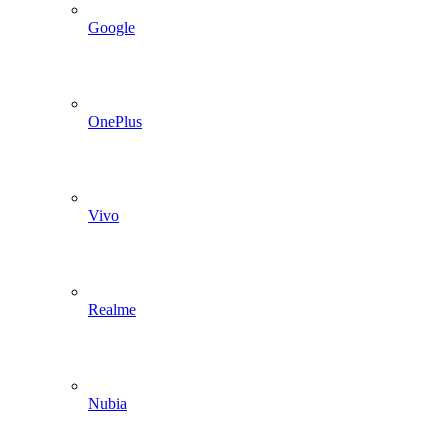
Google
OnePlus
Vivo
Realme
Nubia