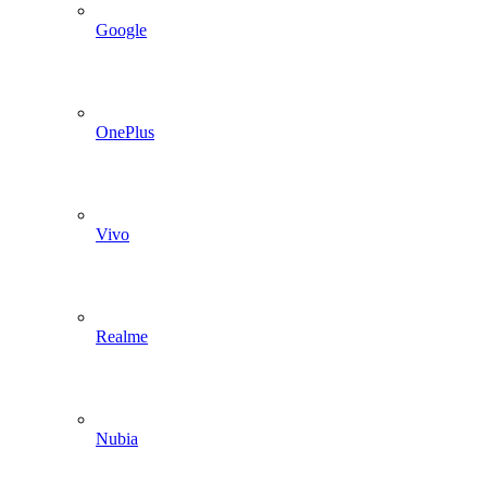
Google
OnePlus
Vivo
Realme
Nubia