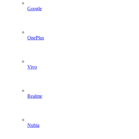
Google
OnePlus
Vivo
Realme
Nubia