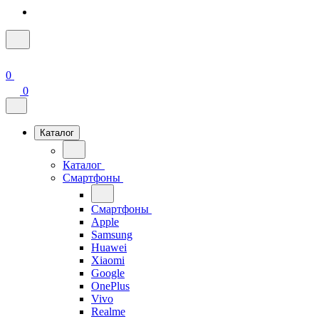
0
0
Каталог
Каталог
Смартфоны
Смартфоны
Apple
Samsung
Huawei
Xiaomi
Google
OnePlus
Vivo
Realme