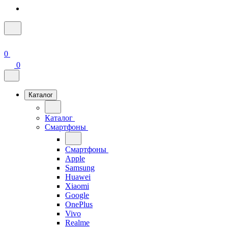
0
0
Каталог
Каталог
Смартфоны
Смартфоны
Apple
Samsung
Huawei
Xiaomi
Google
OnePlus
Vivo
Realme