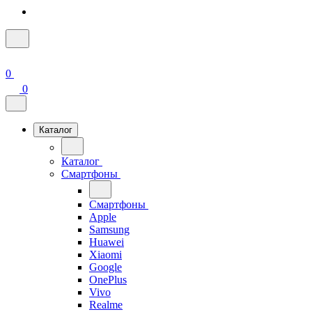
0
0
Каталог
Каталог
Смартфоны
Смартфоны
Apple
Samsung
Huawei
Xiaomi
Google
OnePlus
Vivo
Realme