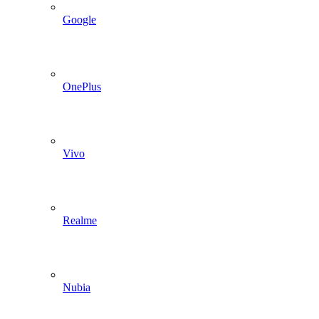
Google
OnePlus
Vivo
Realme
Nubia