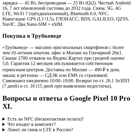
зарядка — 45 Вт, беспроводная — 25 Вт (Qi2). Чистый Android
16, 7 лет обновлений системы до 2032 года. Связь: 5G, 4G
LTE, Wi-Fi 7 (трёхдиапазонный), Bluetooth 6.0, NFC.
Навигация: GPS (L1+L5), ГЛОНАСС, BDS, GALILEO, QZSS,
NavIC. Два Nano-SIM + eSIM.
Покупка в Трубковеде
«Трубковед» — магазин оригинальных смартфонов с более
чем 10-летним опытом, офис в Москве на Гончарной 26к1.
Свыше 2700 отзывов на Яндекс.Картах при средней оценке
5,0. Гарантия 12 месяцев обслуживается собственным
сервисным центром. Доставка по Москве — 490 ₽ в день
заказа; в регионы — СДЭК или EMS со страховкой.
Самовывоз ежедневно 10:00–19:00. Возврат по ст. 26.1 ЗоЗПП
(7 дней) и ст. 18 (15 дней при выявлении недостатка).
Вопросы и ответы о Google Pixel 10 Pro
XL
Есть ли NFC (бесконтактная оплата)?
Что входит в комплект?
Ловит ли связь и LTE в России?