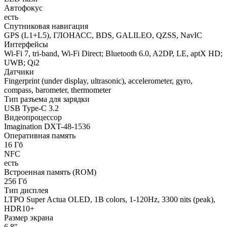
Автофокус
есть
Спутниковая навигация
GPS (L1+L5), ГЛОНАСС, BDS, GALILEO, QZSS, NavIC
Интерфейсы
Wi-Fi 7, tri-band, Wi-Fi Direct; Bluetooth 6.0, A2DP, LE, aptX HD;
UWB; Qi2
Датчики
Fingerprint (under display, ultrasonic), accelerometer, gyro,
compass, barometer, thermometer
Тип разъема для зарядки
USB Type-C 3.2
Видеопроцессор
Imagination DXT-48-1536
Оперативная память
16 Гб
NFC
есть
Встроенная память (ROM)
256 Гб
Тип дисплея
LTPO Super Actua OLED, 1B colors, 1-120Hz, 3300 nits (peak),
HDR10+
Размер экрана
6.8"