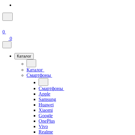
0
0
Каталог
Каталог
Смартфоны
Смартфоны
Apple
Samsung
Huawei
Xiaomi
Google
OnePlus
Vivo
Realme