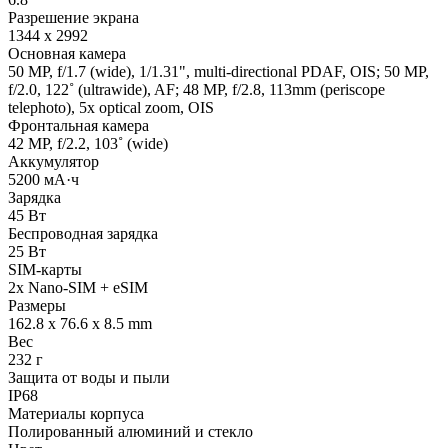
Разрешение экрана
1344 x 2992
Основная камера
50 MP, f/1.7 (wide), 1/1.31", multi-directional PDAF, OIS; 50 MP,
f/2.0, 122˚ (ultrawide), AF; 48 MP, f/2.8, 113mm (periscope
telephoto), 5x optical zoom, OIS
Фронтальная камера
42 MP, f/2.2, 103˚ (wide)
Аккумулятор
5200 мА·ч
Зарядка
45 Вт
Беспроводная зарядка
25 Вт
SIM-карты
2x Nano-SIM + eSIM
Размеры
162.8 x 76.6 x 8.5 mm
Вес
232 г
Защита от воды и пыли
IP68
Материалы корпуса
Полированный алюминий и стекло