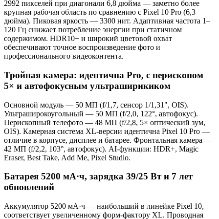
2992 пикселей при диагонали 6,8 дюйма — заметно более
крупная рабочая область по сравнению с Pixel 10 Pro (6,3
дюйма). Пиковая яркость — 3300 нит. Адаптивная частота 1–
120 Гц снижает потребление энергии при статичном
содержимом. HDR10+ и широкий цветовой охват
обеспечивают точное воспроизведение фото и
профессионального видеоконтента.
Тройная камера: идентична Pro, с перископом
5× и автофокусным ультраширикиком
Основной модуль — 50 МП (f/1,7, сенсор 1/1,31", OIS).
Ультраширокоугольный — 50 МП (f/2,0, 122°, автофокус).
Перископный телефото — 48 МП (f/2,8, 5× оптический зум,
OIS). Камерная система XL-версии идентична Pixel 10 Pro —
отличие в корпусе, дисплее и батарее. Фронтальная камера —
42 МП (f/2,2, 103°, автофокус). AI-функции: HDR+, Magic
Eraser, Best Take, Add Me, Pixel Studio.
Батарея 5200 мА·ч, зарядка 39/25 Вт и 7 лет
обновлений
Аккумулятор 5200 мА·ч — наибольший в линейке Pixel 10,
соответствует увеличенному форм-фактору XL. Проводная