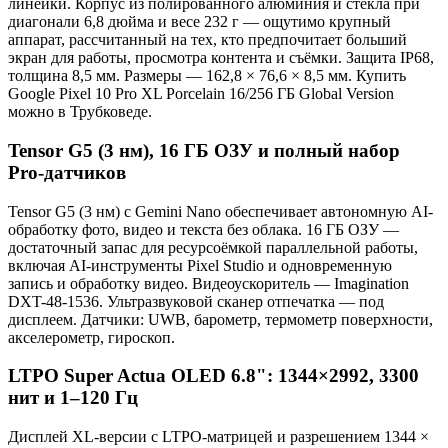
линейки. Корпус из полированного алюминия и стекла при
диагонали 6,8 дюйма и весе 232 г — ощутимо крупный
аппарат, рассчитанный на тех, кто предпочитает больший
экран для работы, просмотра контента и съёмки. Защита IP68,
толщина 8,5 мм. Размеры — 162,8 × 76,6 × 8,5 мм. Купить
Google Pixel 10 Pro XL Porcelain 16/256 ГБ Global Version
можно в Трубковеде.
Tensor G5 (3 нм), 16 ГБ ОЗУ и полный набор
Pro-датчиков
Tensor G5 (3 нм) с Gemini Nano обеспечивает автономную AI-
обработку фото, видео и текста без облака. 16 ГБ ОЗУ —
достаточный запас для ресурсоёмкой параллельной работы,
включая AI-инструменты Pixel Studio и одновременную
запись и обработку видео. Видеоускоритель — Imagination
DXT-48-1536. Ультразвуковой сканер отпечатка — под
дисплеем. Датчики: UWB, барометр, термометр поверхности,
акселерометр, гироскоп.
LTPO Super Actua OLED 6.8": 1344×2992, 3300
нит и 1–120 Гц
Дисплей XL-версии с LTPO-матрицей и разрешением 1344 ×