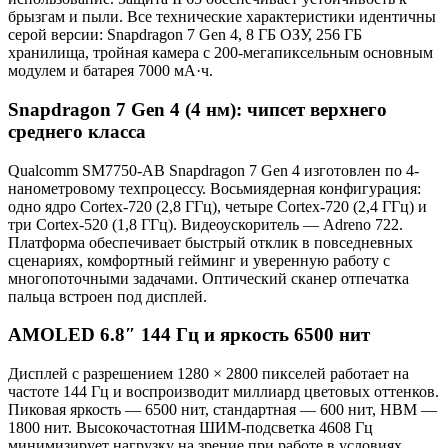
брызгам и пыли. Все технические характеристики идентичны
серой версии: Snapdragon 7 Gen 4, 8 ГБ ОЗУ, 256 ГБ
хранилища, тройная камера с 200-мегапиксельным основным
модулем и батарея 7000 мА·ч.
Snapdragon 7 Gen 4 (4 нм): чипсет верхнего
среднего класса
Qualcomm SM7750-AB Snapdragon 7 Gen 4 изготовлен по 4-
нанометровому техпроцессу. Восьмиядерная конфигурация:
одно ядро Cortex-720 (2,8 ГГц), четыре Cortex-720 (2,4 ГГц) и
три Cortex-520 (1,8 ГГц). Видеоускоритель — Adreno 722.
Платформа обеспечивает быстрый отклик в повседневных
сценариях, комфортный гейминг и уверенную работу с
многопоточными задачами. Оптический сканер отпечатка
пальца встроен под дисплей.
AMOLED 6.8″ 144 Гц и яркость 6500 нит
Дисплей с разрешением 1280 × 2800 пикселей работает на
частоте 144 Гц и воспроизводит миллиард цветовых оттенков.
Пиковая яркость — 6500 нит, стандартная — 600 нит, HBM —
1800 нит. Высокочастотная ШИМ-подсветка 4608 Гц
минимизирует нагрузку на зрение при работе в условиях