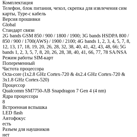
Комплектация
Телефон, блок питания, чехол, скрепка для извлечения сим
карты, Type-c кабель
Версия прошивки
Global
Стандарт связи
2G bands GSM 850 / 900 / 1800 / 1900; 3G bands HSDPA 800 /
850 / 900 / 1700(AWS) / 1900 / 2100; 4G bands 1, 2, 3, 4, 5, 7, 8,
12, 13, 17, 18, 19, 20, 26, 28, 32, 38, 40, 41, 42, 43, 48, 66; 5G
bands 1, 2, 3, 5, 7, 8, 20, 26, 28, 38, 40, 41, 66, 77, 78 SA/NSA
Режим работы SIM-карт
Попеременный
Частота процессора
Octa-core (1x2.8 GHz Cortex-720 & 4x2.4 GHz Cortex-720 &
3x1.8 GHz Cortex-520)
Процессор
Qualcomm SM7750-AB Snapdragon 7 Gen 4 (4 nm)
Ядра процессора
8
Встроенная вспышка
LED flash
Автофокус
есть
Разъем для наушников
нет