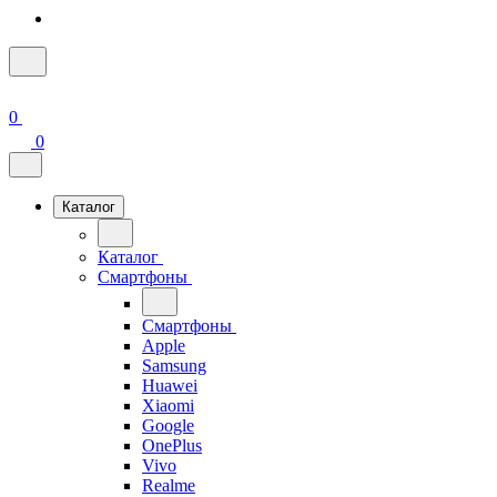
0
0
Каталог
Каталог
Смартфоны
Смартфоны
Apple
Samsung
Huawei
Xiaomi
Google
OnePlus
Vivo
Realme