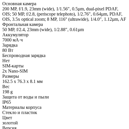
Основная камера
200 MP, f/1.9, 23mm (wide), 1/1.56", 0.5µm, dual-pixel PDAF,
OIS; 50 MP, f/2.8, (periscope telephoto), 1/2.76", 0.64µm, PDAF,
OIS, 3.5x optical zoom; 8 MP, 116° (ultrawide), 1/4.0", 1.12µm, AF
Фронтальная камера
50 MP, f/2.4, 23mm (wide), 1/2.88", 0.61µm
Аккумулятор
7000 мА·ч
Зарядка
80 Вт
Беспроводная зарядка
Нет
SIM-карты
2x Nano-SIM
Размеры
162.5 x 76.3 x 8.1 мм
Вес
198 g
Защита от воды и пыли
IP65
Материалы корпуса
Стекло и пластик
Цвет
золотой
Версия