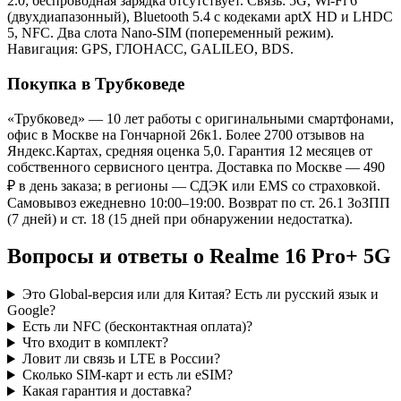
2.0; беспроводная зарядка отсутствует. Связь: 5G, Wi-Fi 6
(двухдиапазонный), Bluetooth 5.4 с кодеками aptX HD и LHDC
5, NFC. Два слота Nano-SIM (попеременный режим).
Навигация: GPS, ГЛОНАСС, GALILEO, BDS.
Покупка в Трубковеде
«Трубковед» — 10 лет работы с оригинальными смартфонами,
офис в Москве на Гончарной 26к1. Более 2700 отзывов на
Яндекс.Картах, средняя оценка 5,0. Гарантия 12 месяцев от
собственного сервисного центра. Доставка по Москве — 490
₽ в день заказа; в регионы — СДЭК или EMS со страховкой.
Самовывоз ежедневно 10:00–19:00. Возврат по ст. 26.1 ЗоЗПП
(7 дней) и ст. 18 (15 дней при обнаружении недостатка).
Вопросы и ответы о Realme 16 Pro+ 5G
Это Global-версия или для Китая? Есть ли русский язык и
Google?
Есть ли NFC (бесконтактная оплата)?
Что входит в комплект?
Ловит ли связь и LTE в России?
Сколько SIM-карт и есть ли eSIM?
Какая гарантия и доставка?