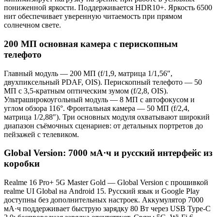
пониженной яркости. Поддерживается HDR10+. Яркость 6500
нит обеспечивает уверенную читаемость при прямом
солнечном свете.
200 МП основная камера с перископным
телефото
Главный модуль — 200 МП (f/1,9, матрица 1/1,56″,
двухпиксельный PDAF, OIS). Перископный телефото — 50
МП с 3,5-кратным оптическим зумом (f/2,8, OIS).
Ультраширокоугольный модуль — 8 МП с автофокусом и
углом обзора 116°. Фронтальная камера — 50 МП (f/2,4,
матрица 1/2,88″). Три основных модуля охватывают широкий
диапазон съёмочных сценариев: от детальных портретов до
пейзажей с телевиком.
Global Version: 7000 мА·ч и русский интерфейс из
коробки
Realme 16 Pro+ 5G Master Gold — Global Version с прошивкой
realme UI Global на Android 15. Русский язык и Google Play
доступны без дополнительных настроек. Аккумулятор 7000
мА·ч поддерживает быструю зарядку 80 Вт через USB Type-C