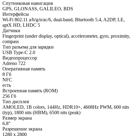
Спутниковая навигация
GPS, GLONASS, GALILEO, BDS
Интерфейсы
Wi-Fi 802.11 a/b/g/n/ac/6, dual-band, Bluetooth 5.4, A2DP, LE,
aptX HD, LHDC 5
Датчики
Fingerprint (under display, optical), accelerometer, gyro, proximity,
compass
Тип разъема для зарядки
USB Type-C 2.0
Видеопроцессор
Adreno 722
Оперативная память
8 Гб
NFC
есть
Встроенная память (ROM)
256 Гб
Тип дисплея
AMOLED, 1B colors, 144Hz, HDR10+, 4608Hz PWM, 600 nits
(typ), 1800 nits (HBM), 6500 nits (peak)
Размер экрана
6.8"
Разрешение экрана
1280 x 2800