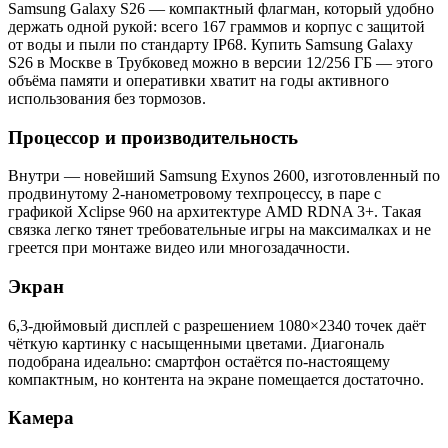
Samsung Galaxy S26 — компактный флагман, который удобно
держать одной рукой: всего 167 граммов и корпус с защитой
от воды и пыли по стандарту IP68. Купить Samsung Galaxy
S26 в Москве в Трубковед можно в версии 12/256 ГБ — этого
объёма памяти и оперативки хватит на годы активного
использования без тормозов.
Процессор и производительность
Внутри — новейший Samsung Exynos 2600, изготовленный по
продвинутому 2-нанометровому техпроцессу, в паре с
графикой Xclipse 960 на архитектуре AMD RDNA 3+. Такая
связка легко тянет требовательные игры на максималках и не
греется при монтаже видео или многозадачности.
Экран
6,3-дюймовый дисплей с разрешением 1080×2340 точек даёт
чёткую картинку с насыщенными цветами. Диагональ
подобрана идеально: смартфон остаётся по-настоящему
компактным, но контента на экране помещается достаточно.
Камера