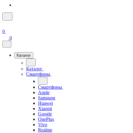
0
0
Каталог
Каталог
Смартфоны
Смартфоны
Apple
Samsung
Huawei
Xiaomi
Google
OnePlus
Vivo
Realme