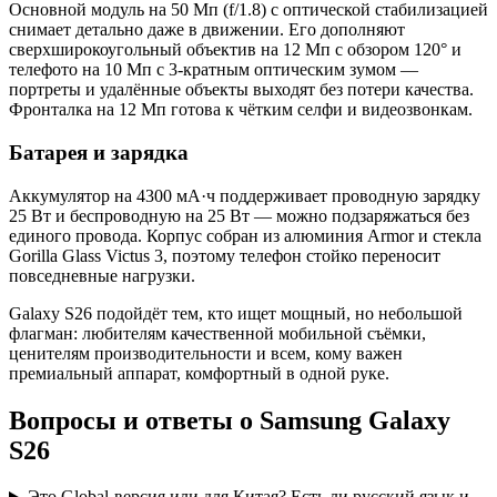
Основной модуль на 50 Мп (f/1.8) с оптической стабилизацией
снимает детально даже в движении. Его дополняют
сверхширокоугольный объектив на 12 Мп с обзором 120° и
телефото на 10 Мп с 3-кратным оптическим зумом —
портреты и удалённые объекты выходят без потери качества.
Фронталка на 12 Мп готова к чётким селфи и видеозвонкам.
Батарея и зарядка
Аккумулятор на 4300 мА·ч поддерживает проводную зарядку
25 Вт и беспроводную на 25 Вт — можно подзаряжаться без
единого провода. Корпус собран из алюминия Armor и стекла
Gorilla Glass Victus 3, поэтому телефон стойко переносит
повседневные нагрузки.
Galaxy S26 подойдёт тем, кто ищет мощный, но небольшой
флагман: любителям качественной мобильной съёмки,
ценителям производительности и всем, кому важен
премиальный аппарат, комфортный в одной руке.
Вопросы и ответы о Samsung Galaxy
S26
Это Global-версия или для Китая? Есть ли русский язык и