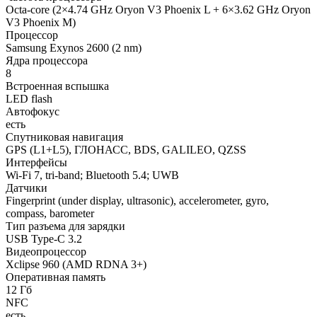
Octa-core (2×4.74 GHz Oryon V3 Phoenix L + 6×3.62 GHz Oryon
V3 Phoenix M)
Процессор
Samsung Exynos 2600 (2 nm)
Ядра процессора
8
Встроенная вспышка
LED flash
Автофокус
есть
Спутниковая навигация
GPS (L1+L5), ГЛОНАСС, BDS, GALILEO, QZSS
Интерфейсы
Wi-Fi 7, tri-band; Bluetooth 5.4; UWB
Датчики
Fingerprint (under display, ultrasonic), accelerometer, gyro,
compass, barometer
Тип разъема для зарядки
USB Type-C 3.2
Видеопроцессор
Xclipse 960 (AMD RDNA 3+)
Оперативная память
12 Гб
NFC
есть