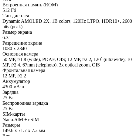
Встроенная память (ROM)
512 Гб
Тип дисплея
Dynamic AMOLED 2X, 1B colors, 120Hz LTPO, HDR10+, 2600
nits (peak)
Размер экрана
6.3"
Разрешение экрана
1080 x 2340
Основная камера
50 MP, f/1.8 (wide), PDAF, OIS; 12 MP, f/2.2, 120˚ (ultrawide); 10
MP, f/2.4, 67mm (telephoto), 3x optical zoom, OIS
Фронтальная камера
12 MP, f/2.2
Аккумулятор
4300 мА·ч
Зарядка
25 Вт
Беспроводная зарядка
25 Вт
SIM-карты
Nano-SIM + eSIM
Размеры
149.6 x 71.7 x 7.2 мм
Вес