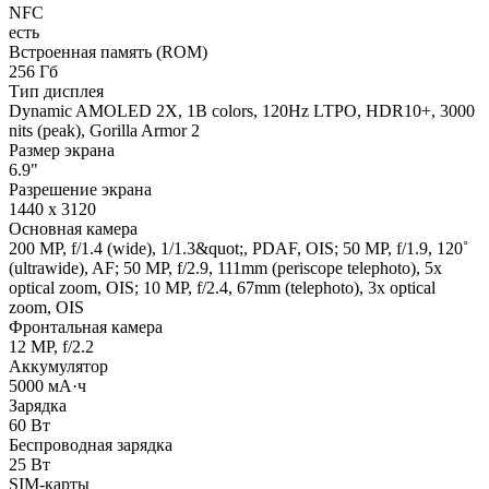
NFC
есть
Встроенная память (ROM)
256 Гб
Тип дисплея
Dynamic AMOLED 2X, 1B colors, 120Hz LTPO, HDR10+, 3000
nits (peak), Gorilla Armor 2
Размер экрана
6.9"
Разрешение экрана
1440 x 3120
Основная камера
200 MP, f/1.4 (wide), 1/1.3&quot;, PDAF, OIS; 50 MP, f/1.9, 120˚
(ultrawide), AF; 50 MP, f/2.9, 111mm (periscope telephoto), 5x
optical zoom, OIS; 10 MP, f/2.4, 67mm (telephoto), 3x optical
zoom, OIS
Фронтальная камера
12 MP, f/2.2
Аккумулятор
5000 мА·ч
Зарядка
60 Вт
Беспроводная зарядка
25 Вт
SIM-карты