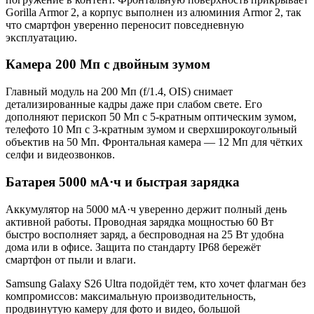
Gorilla Armor 2, а корпус выполнен из алюминия Armor 2, так
что смартфон уверенно переносит повседневную
эксплуатацию.
Камера 200 Мп с двойным зумом
Главный модуль на 200 Мп (f/1.4, OIS) снимает
детализированные кадры даже при слабом свете. Его
дополняют перископ 50 Мп с 5-кратным оптическим зумом,
телефото 10 Мп с 3-кратным зумом и сверхширокоугольный
объектив на 50 Мп. Фронтальная камера — 12 Мп для чётких
селфи и видеозвонков.
Батарея 5000 мА·ч и быстрая зарядка
Аккумулятор на 5000 мА·ч уверенно держит полный день
активной работы. Проводная зарядка мощностью 60 Вт
быстро восполняет заряд, а беспроводная на 25 Вт удобна
дома или в офисе. Защита по стандарту IP68 бережёт
смартфон от пыли и влаги.
Samsung Galaxy S26 Ultra подойдёт тем, кто хочет флагман без
компромиссов: максимальную производительность,
продвинутую камеру для фото и видео, большой