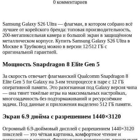
0 комментариев
Samsung Galaxy S26 Ultra — флагман, в котором собрано всё
лучшее от корейского бренда: топовая производительность,
200-мегапиксельная камера и большой экран в защищённом
металлическом корпусе. Купить Samsung Galaxy S26 Ultra в
Москве в Трубковед можно в версии 12/512 ГБ с
оригинальной гарантией.
Мощность Snapdragon 8 Elite Gen 5
За скорость отвечает флагманский Qualcomm Snapdragon 8
Elite Gen 5 for Galaxy на 3-нм техпроцессе в паре с 12 ГБ
оперативной памяти. Это разогнанная под Galaxy версия чипа
— она тянет тяжёлые игры на максимальных настройках,
многозадачность без подтормаживаний и ресурсоёмкие
задачи. Под данные и приложения выделено 512 ГБ памяти.
Экран 6.9 дюйма с разрешением 1440×3120
Огромный 6.9-дюймовый дисплей с разрешением 1440×3120
пикселей — это чёткая картинка, комфортное чтение и
погружение в контент. Фронтальную поверхность прикрывает