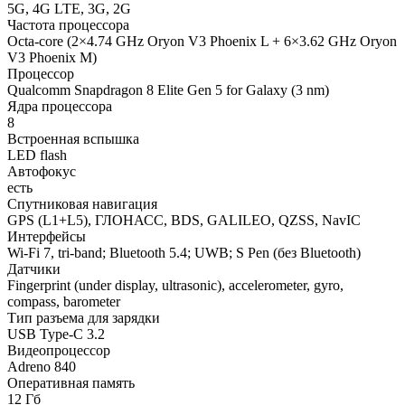
5G, 4G LTE, 3G, 2G
Частота процессора
Octa-core (2×4.74 GHz Oryon V3 Phoenix L + 6×3.62 GHz Oryon
V3 Phoenix M)
Процессор
Qualcomm Snapdragon 8 Elite Gen 5 for Galaxy (3 nm)
Ядра процессора
8
Встроенная вспышка
LED flash
Автофокус
есть
Спутниковая навигация
GPS (L1+L5), ГЛОНАСС, BDS, GALILEO, QZSS, NavIC
Интерфейсы
Wi-Fi 7, tri-band; Bluetooth 5.4; UWB; S Pen (без Bluetooth)
Датчики
Fingerprint (under display, ultrasonic), accelerometer, gyro,
compass, barometer
Тип разъема для зарядки
USB Type-C 3.2
Видеопроцессор
Adreno 840
Оперативная память
12 Гб