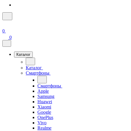
0
0
Каталог
Каталог
Смартфоны
Смартфоны
Apple
Samsung
Huawei
Xiaomi
Google
OnePlus
Vivo
Realme