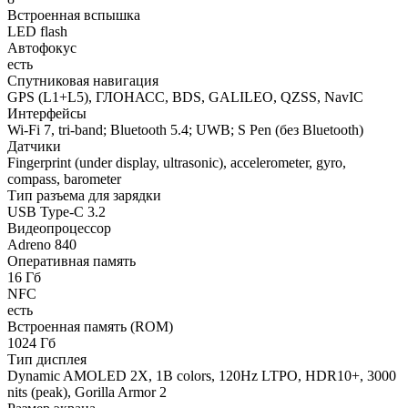
Встроенная вспышка
LED flash
Автофокус
есть
Спутниковая навигация
GPS (L1+L5), ГЛОНАСС, BDS, GALILEO, QZSS, NavIC
Интерфейсы
Wi-Fi 7, tri-band; Bluetooth 5.4; UWB; S Pen (без Bluetooth)
Датчики
Fingerprint (under display, ultrasonic), accelerometer, gyro,
compass, barometer
Тип разъема для зарядки
USB Type-C 3.2
Видеопроцессор
Adreno 840
Оперативная память
16 Гб
NFC
есть
Встроенная память (ROM)
1024 Гб
Тип дисплея
Dynamic AMOLED 2X, 1B colors, 120Hz LTPO, HDR10+, 3000
nits (peak), Gorilla Armor 2