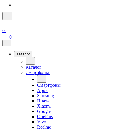
0
0
Каталог
Каталог
Смартфоны
Смартфоны
Apple
Samsung
Huawei
Xiaomi
Google
OnePlus
Vivo
Realme