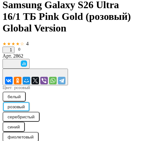
Samsung Galaxy S26 Ultra
16/1 ТБ Pink Gold (розовый)
Global Version
4
★★★★☆
0
1
Арт.
2862
Цвет:
розовый
белый
розовый
серебристый
синий
фиолетовый