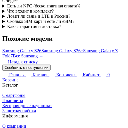
Google?
Есть ли NFC (бесконтактная оплата)?
Что входит в комплект?
Ловит ли связь и LTE в России?
Сколько SIM-карт и есть ли eSIM?
Какая гарантия и доставка?
Похожие модели
Samsung Galaxy S26
Samsung Galaxy S26+
Samsung Galaxy Z
Fold7
Все Samsung →
Назад к списку
Сообщить о поступлении
Главная
Каталог
Контакты
Кабинет
0
Корзина
Каталог
Смартфоны
Планшеты
Беспроводные наушники
Защитная плёнка
Информация
О компании