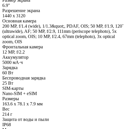
Размер экрана
6.9"
Разрешение экрана
1440 x 3120
Основная камера
200 MP, f/1.4 (wide), 1/1.3&quot;, PDAF, OIS; 50 MP, f/1.9, 120˚
(ultrawide), AF; 50 MP, f/2.9, 111mm (periscope telephoto), 5x
optical zoom, OIS; 10 MP, f/2.4, 67mm (telephoto), 3x optical
zoom, OIS
Фронтальная камера
12 MP, f/2.2
Аккумулятор
5000 мА·ч
Зарядка
60 Вт
Беспроводная зарядка
25 Вт
SIM-карты
Nano-SIM + eSIM
Размеры
163.6 x 78.1 x 7.9 мм
Вес
214 г
Защита от воды и пыли
IP68