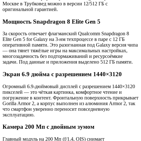
Москве в Трубковед можно в версии 12/512 ГБ с
оригинальной гарантией.
Мощность Snapdragon 8 Elite Gen 5
За скорость отвечает флагманский Qualcomm Snapdragon 8
Elite Gen 5 for Galaxy на 3-нм техпроцессе в паре с 12 ГБ
оперативной памяти. Это разогнанная под Galaxy версия чипа
— она тянет тяжёлые игры на максимальных настройках,
многозадачность без подтормаживаний и ресурсоёмкие
задачи. Под данные и приложения выделено 512 ГБ памяти.
Экран 6.9 дюйма с разрешением 1440×3120
Огромный 6.9-дюймовый дисплей с разрешением 1440×3120
пикселей — это чёткая картинка, комфортное чтение и
погружение в контент. Фронтальную поверхность прикрывает
Gorilla Armor 2, а корпус выполнен из алюминия Armor 2, так
что смартфон уверенно переносит повседневную
эксплуатацию.
Камера 200 Мп с двойным зумом
Главный модуль на 200 Мп (f/1.4, OIS) снимает