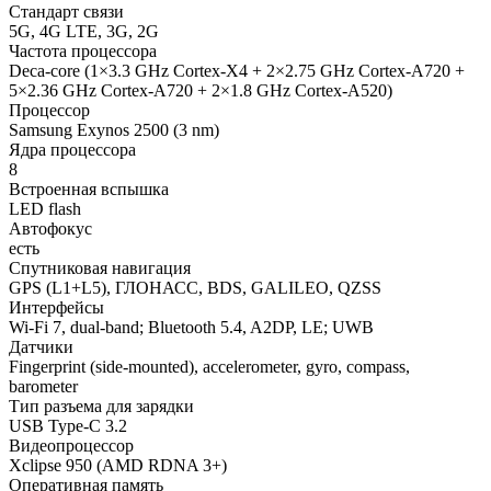
Стандарт связи
5G, 4G LTE, 3G, 2G
Частота процессора
Deca-core (1×3.3 GHz Cortex-X4 + 2×2.75 GHz Cortex-A720 +
5×2.36 GHz Cortex-A720 + 2×1.8 GHz Cortex-A520)
Процессор
Samsung Exynos 2500 (3 nm)
Ядра процессора
8
Встроенная вспышка
LED flash
Автофокус
есть
Спутниковая навигация
GPS (L1+L5), ГЛОНАСС, BDS, GALILEO, QZSS
Интерфейсы
Wi-Fi 7, dual-band; Bluetooth 5.4, A2DP, LE; UWB
Датчики
Fingerprint (side-mounted), accelerometer, gyro, compass,
barometer
Тип разъема для зарядки
USB Type-C 3.2
Видеопроцессор
Xclipse 950 (AMD RDNA 3+)
Оперативная память