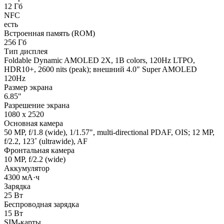
12 Гб
NFC
есть
Встроенная память (ROM)
256 Гб
Тип дисплея
Foldable Dynamic AMOLED 2X, 1B colors, 120Hz LTPO,
HDR10+, 2600 nits (peak); внешний 4.0" Super AMOLED
120Hz
Размер экрана
6.85"
Разрешение экрана
1080 x 2520
Основная камера
50 MP, f/1.8 (wide), 1/1.57", multi-directional PDAF, OIS; 12 MP,
f/2.2, 123˚ (ultrawide), AF
Фронтальная камера
10 MP, f/2.2 (wide)
Аккумулятор
4300 мА·ч
Зарядка
25 Вт
Беспроводная зарядка
15 Вт
SIM-карты