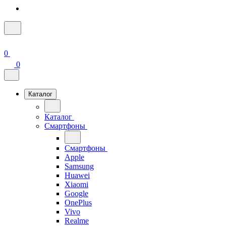
0
0
Каталог
Каталог
Смартфоны
Смартфоны
Apple
Samsung
Huawei
Xiaomi
Google
OnePlus
Vivo
Realme