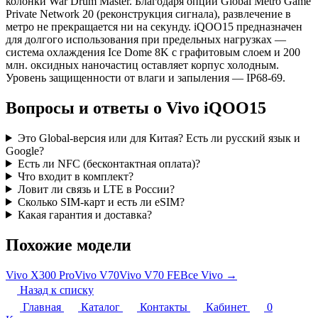
колонки War Drum Master. Благодаря опции Global Metro Game
Private Network 20 (реконструкция сигнала), развлечение в
метро не прекращается ни на секунду. iQOO15 предназначен
для долгого использования при предельных нагрузках —
система охлаждения Ice Dome 8K с графитовым слоем и 200
млн. оксидных наночастиц оставляет корпус холодным.
Уровень защищенности от влаги и запыления — IP68-69.
Вопросы и ответы о Vivo iQOO15
Это Global-версия или для Китая? Есть ли русский язык и
Google?
Есть ли NFC (бесконтактная оплата)?
Что входит в комплект?
Ловит ли связь и LTE в России?
Сколько SIM-карт и есть ли eSIM?
Какая гарантия и доставка?
Похожие модели
Vivo X300 Pro
Vivo V70
Vivo V70 FE
Все Vivo →
Назад к списку
Главная
Каталог
Контакты
Кабинет
0