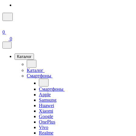
0
0
Каталог
Каталог
Смартфоны
Смартфоны
Apple
Samsung
Huawei
Xiaomi
Google
OnePlus
Vivo
Realme