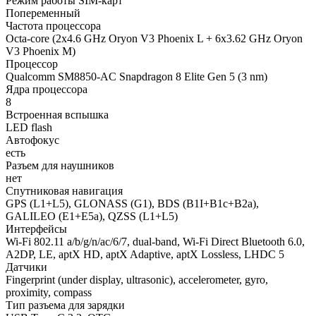
Режим работы SIM-карт
Попеременный
Частота процессора
Octa-core (2x4.6 GHz Oryon V3 Phoenix L + 6x3.62 GHz Oryon
V3 Phoenix M)
Процессор
Qualcomm SM8850-AC Snapdragon 8 Elite Gen 5 (3 nm)
Ядра процессора
8
Встроенная вспышка
LED flash
Автофокус
есть
Разъем для наушников
нет
Спутниковая навигация
GPS (L1+L5), GLONASS (G1), BDS (B1I+B1c+B2a),
GALILEO (E1+E5a), QZSS (L1+L5)
Интерфейсы
Wi-Fi 802.11 a/b/g/n/ac/6/7, dual-band, Wi-Fi Direct Bluetooth 6.0,
A2DP, LE, aptX HD, aptX Adaptive, aptX Lossless, LHDC 5
Датчики
Fingerprint (under display, ultrasonic), accelerometer, gyro,
proximity, compass
Тип разъема для зарядки