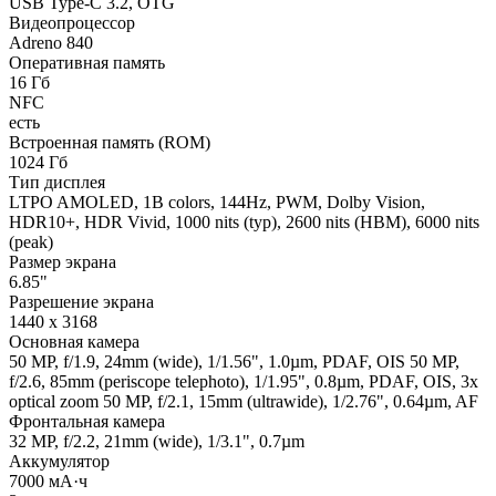
USB Type-C 3.2, OTG
Видеопроцессор
Adreno 840
Оперативная память
16 Гб
NFC
есть
Встроенная память (ROM)
1024 Гб
Тип дисплея
LTPO AMOLED, 1B colors, 144Hz, PWM, Dolby Vision,
HDR10+, HDR Vivid, 1000 nits (typ), 2600 nits (HBM), 6000 nits
(peak)
Размер экрана
6.85"
Разрешение экрана
1440 x 3168
Основная камера
50 MP, f/1.9, 24mm (wide), 1/1.56", 1.0µm, PDAF, OIS 50 MP,
f/2.6, 85mm (periscope telephoto), 1/1.95", 0.8µm, PDAF, OIS, 3x
optical zoom 50 MP, f/2.1, 15mm (ultrawide), 1/2.76", 0.64µm, AF
Фронтальная камера
32 MP, f/2.2, 21mm (wide), 1/3.1", 0.7µm
Аккумулятор
7000 мА·ч