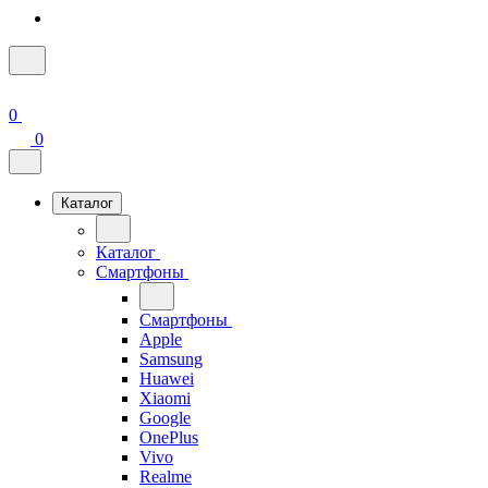
0
0
Каталог
Каталог
Смартфоны
Смартфоны
Apple
Samsung
Huawei
Xiaomi
Google
OnePlus
Vivo
Realme