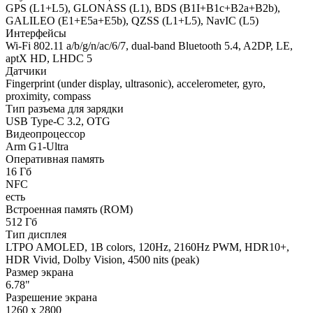
GPS (L1+L5), GLONASS (L1), BDS (B1I+B1c+B2a+B2b),
GALILEO (E1+E5a+E5b), QZSS (L1+L5), NavIC (L5)
Интерфейсы
Wi-Fi 802.11 a/b/g/n/ac/6/7, dual-band Bluetooth 5.4, A2DP, LE,
aptX HD, LHDC 5
Датчики
Fingerprint (under display, ultrasonic), accelerometer, gyro,
proximity, compass
Тип разъема для зарядки
USB Type-C 3.2, OTG
Видеопроцессор
Arm G1-Ultra
Оперативная память
16 Гб
NFC
есть
Встроенная память (ROM)
512 Гб
Тип дисплея
LTPO AMOLED, 1B colors, 120Hz, 2160Hz PWM, HDR10+,
HDR Vivid, Dolby Vision, 4500 nits (peak)
Размер экрана
6.78"
Разрешение экрана
1260 x 2800