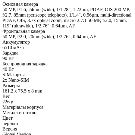
Основная камера
50 MP, f/1.6, 24mm (wide), 1/1.28", 1.22µm, PDAF, OIS 200 MP,
f/2.7, 85mm (periscope telephoto), 1/1.4", 0.56µm, multi-directional
PDAF, OIS, 3.7x optical zoom, macro 2.7:1 50 MP, f/2.0, 15mm,
119˚ (ultrawide), 1/2.76", 0.64µm, AF
Фронтальная камера
50 MP, f/2.0, 20mm (wide), 1/2.76", 0.64µm, AF
Аккумулятор
6510 мА·ч
Зарядка
90 Вт
Беспроводная зарядка
40 Вт
SIM-карты
2x Nano-SIM
Размеры
161.2 x 75.5 x 8 mm
Вес
226 g
Материалы корпуса
Металл и стекло
Цвет
черный
Версия
Global Version