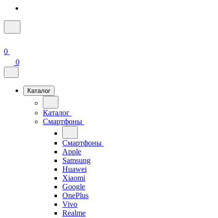
0
0
Каталог
Каталог
Смартфоны
Смартфоны
Apple
Samsung
Huawei
Xiaomi
Google
OnePlus
Vivo
Realme