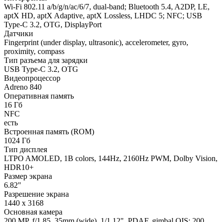
Wi-Fi 802.11 a/b/g/n/ac/6/7, dual-band; Bluetooth 5.4, A2DP, LE,
aptX HD, aptX Adaptive, aptX Lossless, LHDC 5; NFC; USB
Type-C 3.2, OTG, DisplayPort
Датчики
Fingerprint (under display, ultrasonic), accelerometer, gyro,
proximity, compass
Тип разъема для зарядки
USB Type-C 3.2, OTG
Видеопроцессор
Adreno 840
Оперативная память
16 Гб
NFC
есть
Встроенная память (ROM)
1024 Гб
Тип дисплея
LTPO AMOLED, 1B colors, 144Hz, 2160Hz PWM, Dolby Vision,
HDR10+
Размер экрана
6.82"
Разрешение экрана
1440 x 3168
Основная камера
200 MP, f/1.85, 35mm (wide), 1/1.12", PDAF, gimbal OIS; 200