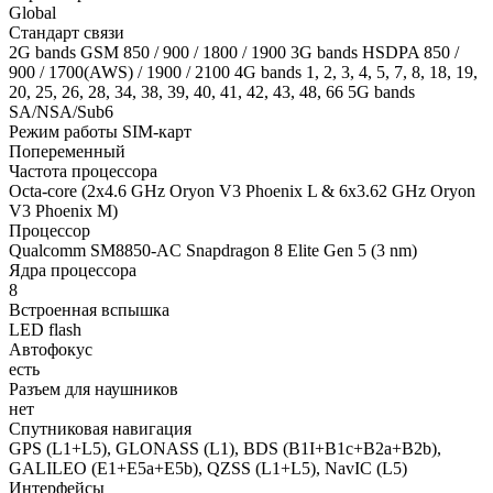
Global
Стандарт связи
2G bands GSM 850 / 900 / 1800 / 1900 3G bands HSDPA 850 /
900 / 1700(AWS) / 1900 / 2100 4G bands 1, 2, 3, 4, 5, 7, 8, 18, 19,
20, 25, 26, 28, 34, 38, 39, 40, 41, 42, 43, 48, 66 5G bands
SA/NSA/Sub6
Режим работы SIM-карт
Попеременный
Частота процессора
Octa-core (2x4.6 GHz Oryon V3 Phoenix L & 6x3.62 GHz Oryon
V3 Phoenix M)
Процессор
Qualcomm SM8850-AC Snapdragon 8 Elite Gen 5 (3 nm)
Ядра процессора
8
Встроенная вспышка
LED flash
Автофокус
есть
Разъем для наушников
нет
Спутниковая навигация
GPS (L1+L5), GLONASS (L1), BDS (B1I+B1c+B2a+B2b),
GALILEO (E1+E5a+E5b), QZSS (L1+L5), NavIC (L5)
Интерфейсы