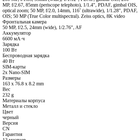
MP, f/2.67, 85mm (periscope telephoto), 1/1.4", PDAF, gimbal OIS,
optical zoom; 50 MP, f/2.0, 14mm, 116˚ (ultrawide), 1/1.28", PDAF,
OIS; 50 MP (True Color multispectral). Zeiss optics, 8K video
Фронтальная камера
50 MP, f/2.5, 24mm (wide), 1/2.76", AF
Аккумулятор
6600 мА·ч
Зарядка
100 Вт
Беспроводная зарядка
40 Вт
SIM-карты
2x Nano-SIM
Размеры
163 x 76.8 x 8.2 mm
Вес
232 g
Материалы корпуса
Металл и стекло
Цвет
черный
Версия
CN
Гарантия
12 месяцев