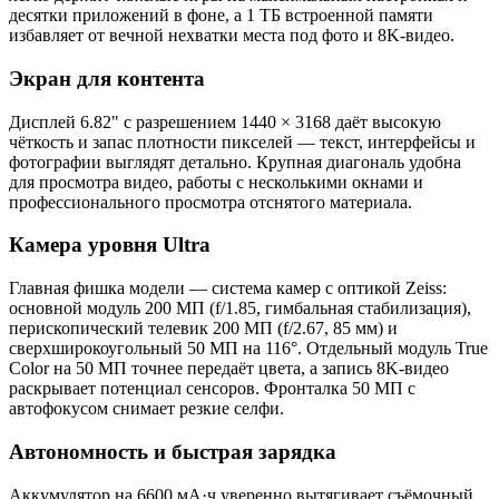
десятки приложений в фоне, а 1 ТБ встроенной памяти
избавляет от вечной нехватки места под фото и 8K-видео.
Экран для контента
Дисплей 6.82" с разрешением 1440 × 3168 даёт высокую
чёткость и запас плотности пикселей — текст, интерфейсы и
фотографии выглядят детально. Крупная диагональ удобна
для просмотра видео, работы с несколькими окнами и
профессионального просмотра отснятого материала.
Камера уровня Ultra
Главная фишка модели — система камер с оптикой Zeiss:
основной модуль 200 МП (f/1.85, гимбальная стабилизация),
перископический телевик 200 МП (f/2.67, 85 мм) и
сверхширокоугольный 50 МП на 116°. Отдельный модуль True
Color на 50 МП точнее передаёт цвета, а запись 8K-видео
раскрывает потенциал сенсоров. Фронталка 50 МП с
автофокусом снимает резкие селфи.
Автономность и быстрая зарядка
Аккумулятор на 6600 мА·ч уверенно вытягивает съёмочный