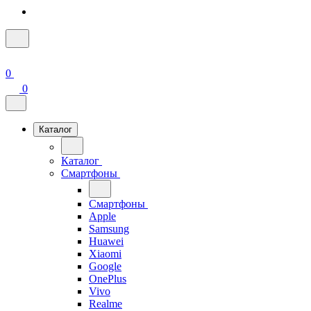
0
0
Каталог
Каталог
Смартфоны
Смартфоны
Apple
Samsung
Huawei
Xiaomi
Google
OnePlus
Vivo
Realme