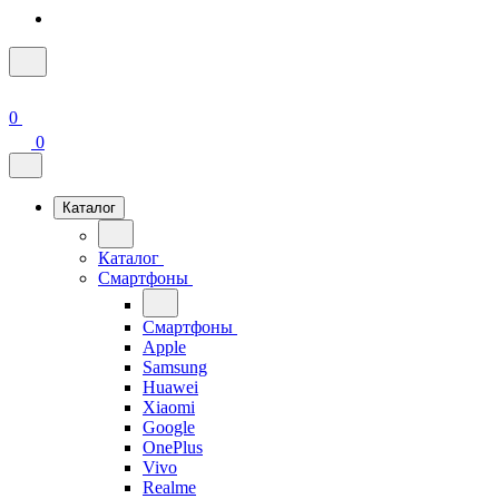
0
0
Каталог
Каталог
Смартфоны
Смартфоны
Apple
Samsung
Huawei
Xiaomi
Google
OnePlus
Vivo
Realme